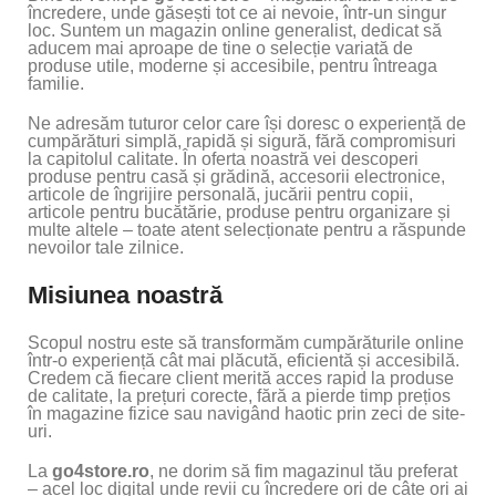
încredere, unde găsești tot ce ai nevoie, într-un singur
loc. Suntem un magazin online generalist, dedicat să
aducem mai aproape de tine o selecție variată de
produse utile, moderne și accesibile, pentru întreaga
familie.
Ne adresăm tuturor celor care își doresc o experiență de
cumpărături simplă, rapidă și sigură, fără compromisuri
la capitolul calitate. În oferta noastră vei descoperi
produse pentru casă și grădină, accesorii electronice,
articole de îngrijire personală, jucării pentru copii,
articole pentru bucătărie, produse pentru organizare și
multe altele – toate atent selecționate pentru a răspunde
nevoilor tale zilnice.
Misiunea noastră
Scopul nostru este să transformăm cumpărăturile online
într-o experiență cât mai plăcută, eficientă și accesibilă.
Credem că fiecare client merită acces rapid la produse
de calitate, la prețuri corecte, fără a pierde timp prețios
în magazine fizice sau navigând haotic prin zeci de site-
uri.
La
go4store.ro
, ne dorim să fim magazinul tău preferat
– acel loc digital unde revii cu încredere ori de câte ori ai