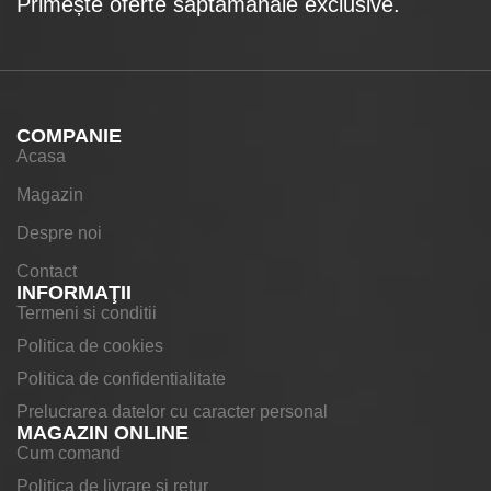
Primește oferte săptămânale exclusive.
COMPANIE
Acasa
Magazin
Despre noi
Contact
INFORMAŢII
Termeni si conditii
Politica de cookies
Politica de confidentialitate
Prelucrarea datelor cu caracter personal
MAGAZIN ONLINE
Cum comand
Politica de livrare si retur