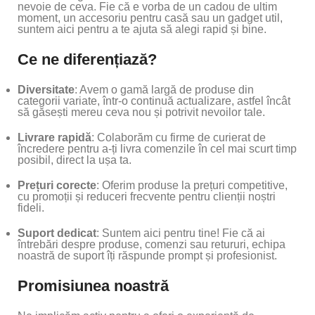
nevoie de ceva. Fie că e vorba de un cadou de ultim
moment, un accesoriu pentru casă sau un gadget util,
suntem aici pentru a te ajuta să alegi rapid și bine.
Ce ne diferențiază?
Diversitate
: Avem o gamă largă de produse din
categorii variate, într-o continuă actualizare, astfel încât
să găsești mereu ceva nou și potrivit nevoilor tale.
Livrare rapidă
: Colaborăm cu firme de curierat de
încredere pentru a-ți livra comenzile în cel mai scurt timp
posibil, direct la ușa ta.
Prețuri corecte
: Oferim produse la prețuri competitive,
cu promoții și reduceri frecvente pentru clienții noștri
fideli.
Suport dedicat
: Suntem aici pentru tine! Fie că ai
întrebări despre produse, comenzi sau retururi, echipa
noastră de suport îți răspunde prompt și profesionist.
Promisiunea noastră