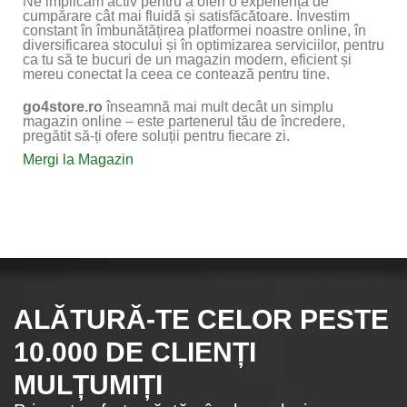
Ne implicăm activ pentru a oferi o experiență de
cumpărare cât mai fluidă și satisfăcătoare. Investim
constant în îmbunătățirea platformei noastre online, în
diversificarea stocului și în optimizarea serviciilor, pentru
ca tu să te bucuri de un magazin modern, eficient și
mereu conectat la ceea ce contează pentru tine.
go4store.ro
înseamnă mai mult decât un simplu
magazin online – este partenerul tău de încredere,
pregătit să-ți ofere soluții pentru fiecare zi.
Mergi la Magazin
ALĂTURĂ-TE CELOR
PESTE
10.000
DE CLIENȚI
MULȚUMIȚI