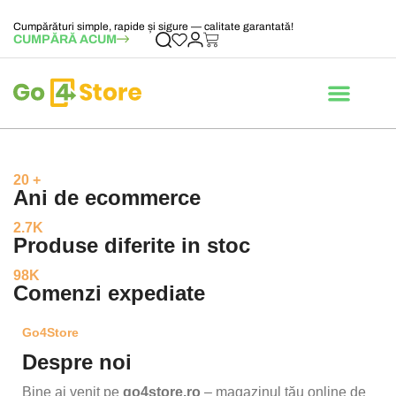
Cumpărături simple, rapide și sigure — calitate garantată!
CUMPĂRĂ ACUM
20 +
Ani de ecommerce
2.7K
Produse diferite in stoc
98K
Comenzi expediate
Go4Store
Despre noi
Bine ai venit pe
go4store.ro
– magazinul tău online de