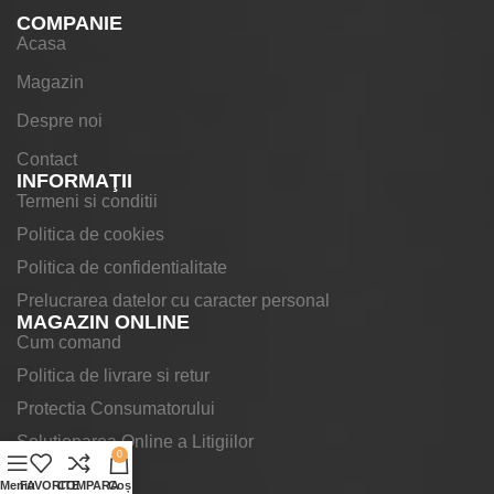
COMPANIE
Acasa
Magazin
Despre noi
Contact
INFORMAŢII
Termeni si conditii
Politica de cookies
Politica de confidentialitate
Prelucrarea datelor cu caracter personal
MAGAZIN ONLINE
Cum comand
Politica de livrare si retur
Protectia Consumatorului
Solutionarea Online a Litigiilor
0
Meniu
FAVORITE
COMPARA
Coș