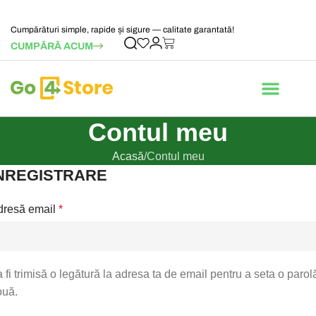
Cumpărături simple, rapide și sigure — calitate garantată!
CUMPĂRĂ ACUM
Contul meu
Acasă
Contul meu
NREGISTRARE
dresă email
*
 fi trimisă o legătură la adresa ta de email pentru a seta o parol
ouă.