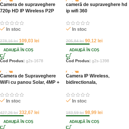
-61%
-56%
Camera de supraveghere
cameră de supraveghere hd
720p HD IP Wireless P2P
ip wifi 360
In stoc
In stoc
109,03
lei
90,12
lei
278,16
lei
205,84
lei
ADAUGĂ ÎN COȘ
ADAUGĂ ÎN COȘ
Cod Produs:
g2s-1678
Cod Produs:
g2s-1398
-22%
-46%
Camera de Supraveghere
Camera IP Wireless,
WiFi cu panou Solar, 4MP +
bidirectionala,
Card de memorie 32gb
interior/exterior Jortan
CADOU
In stoc
In stoc
332,67
lei
98,99
lei
427,26
lei
183,59
lei
ADAUGĂ ÎN COȘ
ADAUGĂ ÎN COȘ