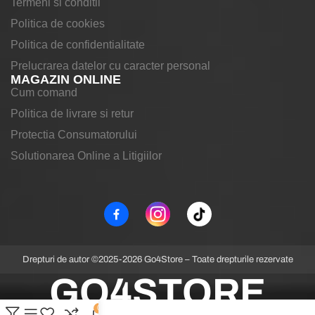
Termeni si conditii
Politica de cookies
Politica de confidentialitate
Prelucrarea datelor cu caracter personal
MAGAZIN ONLINE
Cum comand
Politica de livrare si retur
Protectia Consumatorului
Solutionarea Online a Litigiilor
Drepturi de autor ©2025-2026 Go4Store – Toate drepturile rezervate
GO4STORE
0