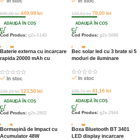
In stoc
In stoc
449,99
lei
78,00
lei
690,00
lei
133,52
lei
ADAUGĂ ÎN COȘ
ADAUGĂ ÎN COȘ
Cod Produs:
g2s-5145
Cod Produs:
g2s-5086
-48%
-61%
Baterie externa cu incarcare
Bec solar led cu 3 brate si 5
rapida 20000 mAh cu
moduri de iluminare
Incarcare rapida USB-C
In stoc
In stoc
41,16
lei
123,50
lei
105,71
lei
239,22
lei
ADAUGĂ ÎN COȘ
ADAUGĂ ÎN COȘ
Cod Produs:
g2s-2944
Cod Produs:
g2s-2802
-9%
-35%
Bormașină de Impact cu
Boxa Bluetooth BT 3401
Acumulator 48W
LED display incarcare