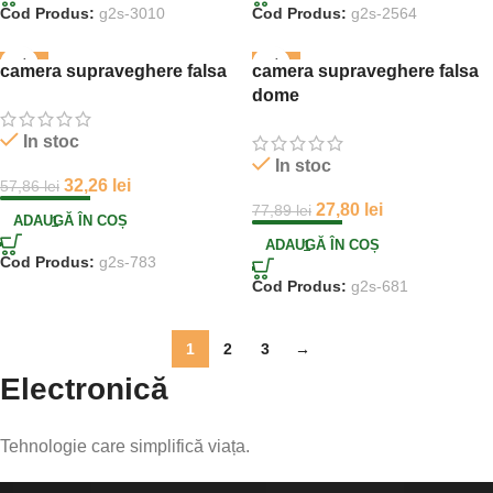
Cod Produs:
g2s-3010
Cod Produs:
g2s-2564
-44%
-64%
camera supraveghere falsa
camera supraveghere falsa
dome
In stoc
In stoc
32,26
lei
57,86
lei
27,80
lei
77,89
lei
ADAUGĂ ÎN COȘ
ADAUGĂ ÎN COȘ
Cod Produs:
g2s-783
Cod Produs:
g2s-681
1
2
3
→
Electronică
Tehnologie care simplifică viața.