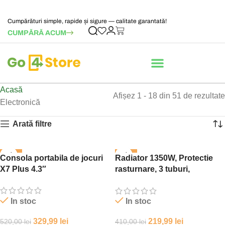
Cumpărături simple, rapide și sigure — calitate garantată!
CUMPĂRĂ ACUM
Acasă
Afișez 1 - 18 din 51 de rezultate
Electronică
Arată filtre
-37%
-46%
Consola portabila de jocuri
Radiator 1350W, Protectie
X7 Plus 4.3″
rasturnare, 3 tuburi,
Termostat, Negru
In stoc
In stoc
329,99
lei
219,99
lei
520,00
lei
410,00
lei