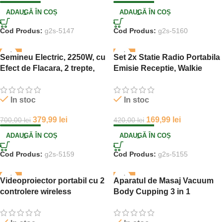
ADAUGĂ ÎN COȘ
ADAUGĂ ÎN COȘ
Cod Produs:
g2s-5147
Cod Produs:
g2s-5160
-46%
-60%
Semineu Electric, 2250W, cu
Set 2x Statie Radio Portabila
Efect de Flacara, 2 trepte,
Emisie Receptie, Walkie
Incalzire Ceramica PTC cu
Talkie
Termostat si Telecomanda,
In stoc
In stoc
Dispay LED
379,99
lei
169,99
lei
700,00
lei
420,00
lei
ADAUGĂ ÎN COȘ
ADAUGĂ ÎN COȘ
Cod Produs:
g2s-5159
Cod Produs:
g2s-5155
-35%
-42%
Videoproiector portabil cu 2
Aparatul de Masaj Vacuum
controlere wireless
Body Cupping 3 in 1