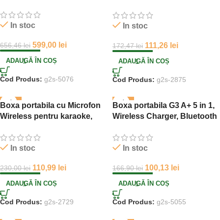
wireless ceas cu alarma
In stoc
In stoc
599,00
lei
111,26
lei
656,46
lei
172,47
lei
ADAUGĂ ÎN COȘ
ADAUGĂ ÎN COȘ
Cod Produs:
g2s-5076
Cod Produs:
g2s-2875
-52%
-40%
Boxa portabila cu Microfon
Boxa portabila G3 A+ 5 in 1,
Wireless pentru karaoke,
Wireless Charger, Bluetooth
player MP3, microSD card,
Speaker, Ceas, Lumina LED
RGB LED
RGB
In stoc
In stoc
110,99
lei
100,13
lei
230,00
lei
166,90
lei
ADAUGĂ ÎN COȘ
ADAUGĂ ÎN COȘ
Cod Produs:
g2s-2729
Cod Produs:
g2s-5055