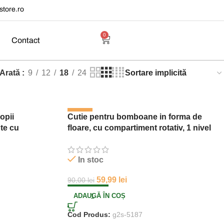
tore.ro
0
Contact
Arată
9
12
18
24
-33%
opii
Cutie pentru bomboane in forma de
te cu
floare, cu compartiment rotativ, 1 nivel
In stoc
59,99
lei
90,00
lei
ADAUGĂ ÎN COȘ
Cod Produs:
g2s-5187