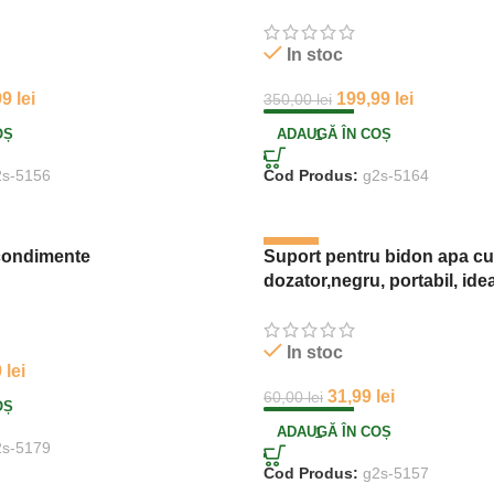
In stoc
99
lei
199,99
lei
350,00
lei
OȘ
ADAUGĂ ÎN COȘ
2s-5156
Cod Produs:
g2s-5164
-47%
condimente
Suport pentru bidon apa cu
dozator,negru, portabil, ide
bucatarie, birou, camping
In stoc
9
lei
31,99
lei
60,00
lei
OȘ
ADAUGĂ ÎN COȘ
2s-5179
Cod Produs:
g2s-5157