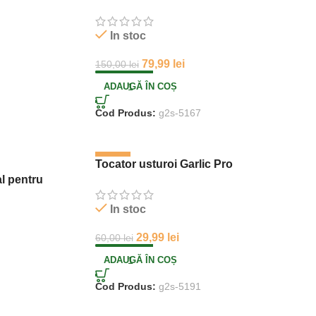
Cosuri,Cadru de Otel Inoxidabil, 97 x 28 x
57 cm, Negru
In stoc
79,99
lei
150,00
lei
ADAUGĂ ÎN COȘ
Cod Produs:
g2s-5167
-50%
Tocator usturoi Garlic Pro
al pentru
In stoc
29,99
lei
60,00
lei
ADAUGĂ ÎN COȘ
Cod Produs:
g2s-5191