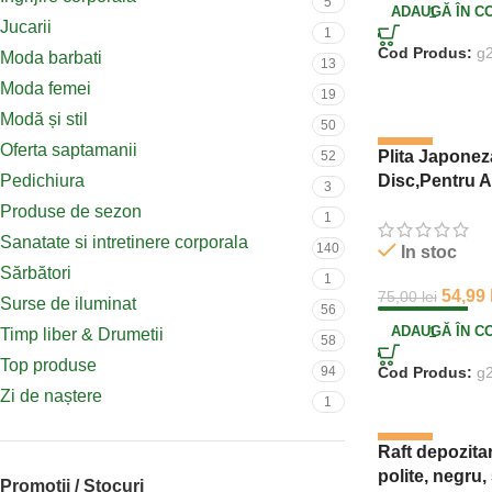
5
ADAUGĂ ÎN C
Jucarii
1
Cod Produs:
g
Moda barbati
13
Moda femei
19
Modă și stil
50
Oferta saptamanii
-27%
Plita Japoneza
52
Pedichiura
Disc,Pentru A
3
Dimensiune 3
Produse de sezon
1
Sanatate si intretinere corporala
140
In stoc
Sărbători
1
54,99
75,00
lei
Surse de iluminat
56
ADAUGĂ ÎN C
Timp liber & Drumetii
58
Top produse
94
Cod Produs:
g
Zi de naștere
1
-45%
Raft depozitare
polite, negru
Promotii / Stocuri