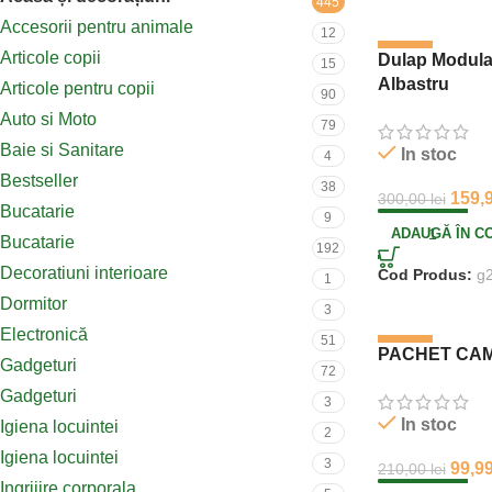
445
Accesorii pentru animale
12
-47%
Articole copii
Dulap Modular
15
Albastru
Articole pentru copii
90
Auto si Moto
79
Baie si Sanitare
In stoc
4
Bestseller
38
159,
300,00
lei
Bucatarie
9
ADAUGĂ ÎN C
Bucatarie
192
Decoratiuni interioare
Cod Produs:
g
1
Dormitor
3
Electronică
51
-52%
PACHET CAM
Gadgeturi
72
Gadgeturi
3
In stoc
Igiena locuintei
2
Igiena locuintei
3
99,9
210,00
lei
Ingrijire corporala