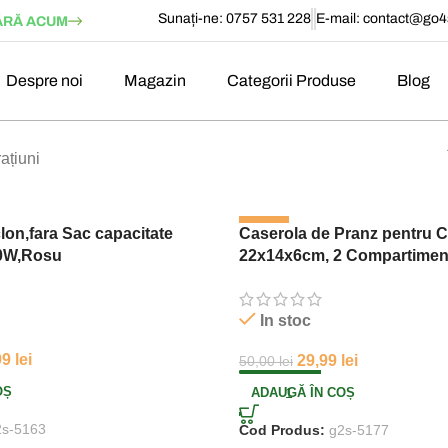
Sunați-ne: 0757 531 228
E-mail:
contact@go4s
RĂ ACUM
Despre noi
Magazin
Categorii Produse
Blog
ațiuni
-40%
lon,fara Sac capacitate
Caserola de Pranz pentru C
50W,Rosu
22x14x6cm, 2 Compartimen
Lingurita si Furculita
In stoc
99
lei
29,99
lei
50,00
lei
OȘ
ADAUGĂ ÎN COȘ
2s-5163
Cod Produs:
g2s-5177