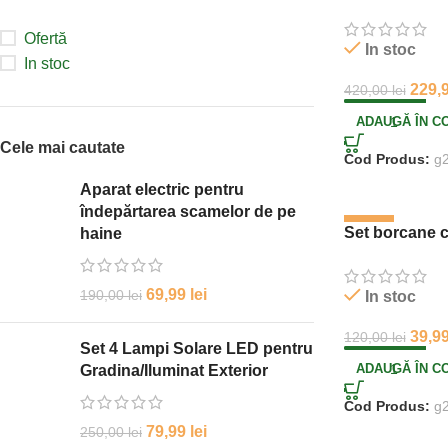
Ofertă
In stoc
In stoc
229,
420,00
lei
ADAUGĂ ÎN C
Cele mai cautate
Cod Produs:
g
Aparat electric pentru
îndepărtarea scamelor de pe
-67%
Set borcane 
haine
69,99
lei
190,00
lei
In stoc
39,9
120,00
lei
Set 4 Lampi Solare LED pentru
ADAUGĂ ÎN C
Gradina/Iluminat Exterior
Cod Produs:
g
79,99
lei
250,00
lei