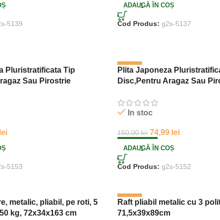
OȘ
ADAUGĂ ÎN COȘ
2s-5139
Cod Produs:
g2s-5137
-50%
 Pluristratificata Tip
Plita Japoneza Pluristratific
ragaz Sau Pirostrie
Disc,Pentru Aragaz Sau Pir
2 cm, Negru
Dimensiune 34 cm, Negru
In stoc
lei
74,99
lei
150,00
lei
OȘ
ADAUGĂ ÎN COȘ
2s-5153
Cod Produs:
g2s-5152
-43%
, metalic, pliabil, pe roti, 5
Raft pliabil metalic cu 3 poli
, 50 kg, 72x34x163 cm
71,5x39x89cm