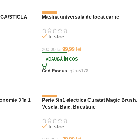
-50%
ICA/STICLA
Masina universala de tocat carne
In stoc
99,99
lei
200,00
lei
ADAUGĂ ÎN COȘ
Cod Produs:
g2s-5178
-60%
conomie 3 în 1
Perie 5in1 electrica Curatat Magic Brush,
Vesela, Baie, Bucatarie
In stoc