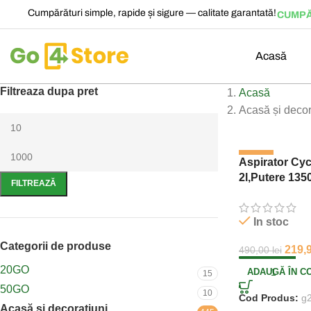
Cumpărături simple, rapide și sigure — calitate garantată!
CUMPĂ
Acasă
Filtreaza dupa pret
Acasă
Acasă și decor
-55%
Aspirator Cyc
2l,Putere 13
FILTREAZĂ
In stoc
Categorii de produse
219,
490,00
lei
20GO
ADAUGĂ ÎN C
15
50GO
10
Cod Produs:
g
Acasă și decorațiuni