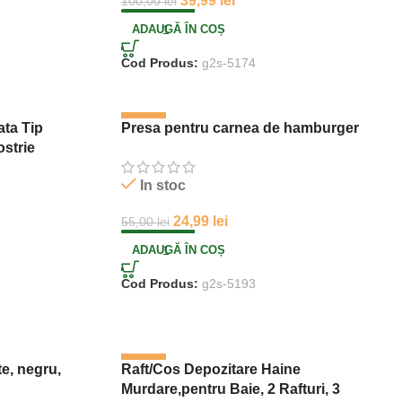
39,99
lei
100,00
lei
ADAUGĂ ÎN COȘ
Cod Produs:
g2s-5174
-55%
ata Tip
Presa pentru carnea de hamburger
ostrie
In stoc
24,99
lei
55,00
lei
ADAUGĂ ÎN COȘ
Cod Produs:
g2s-5193
-47%
te, negru,
Raft/Cos Depozitare Haine
Murdare,pentru Baie, 2 Rafturi, 3