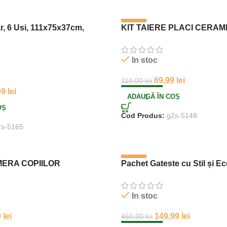
-36%
, 6 Usi, 111x75x37cm,
KIT TAIERE PLACI CERAM
In stoc
69,99
lei
110,00
lei
99
lei
ADAUGĂ ÎN COȘ
OȘ
Cod Produs:
g2s-5148
2s-5165
-67%
ERA COPIILOR
Pachet Gateste cu Stil și E
In stoc
9
lei
149,99
lei
450,00
lei