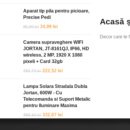
Aparat tip pila pentru picioare,
Precise Pedi
Acasă ș
34,99
lei
85,00
lei
Decor care te f
Camera supraveghere WIFI
JORTAN, JT-8161QJ, IP66, HD
wireless, 2 MP, 1920 X 1080
pixeli + Card 32gb
222,52
lei
283,73
lei
Lampa Solara Stradala Dubla
Jortan, 600W - Cu
Telecomanda si Suport Metalic
pentru Iluminare Maxima
332,67
lei
389,43
lei