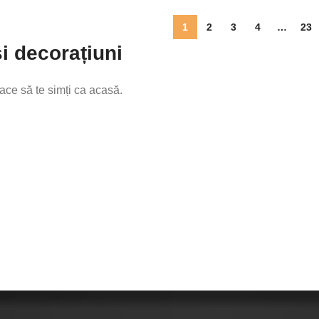
1
2
3
4
…
23
i decorațiuni
ace să te simți ca acasă.