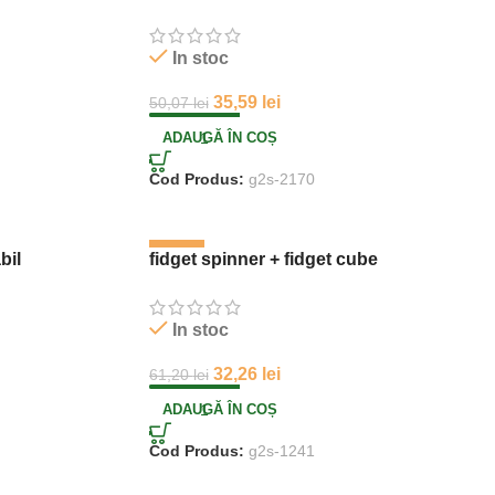
In stoc
35,59
lei
50,07
lei
ADAUGĂ ÎN COȘ
Cod Produs:
g2s-2170
-47%
bil
fidget spinner + fidget cube
In stoc
32,26
lei
61,20
lei
ADAUGĂ ÎN COȘ
Cod Produs:
g2s-1241