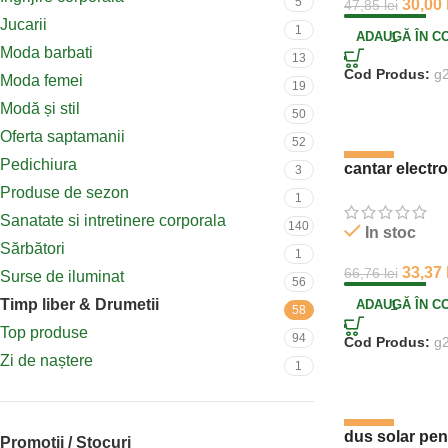
5
30,00
47,85
lei
Jucarii
1
ADAUGĂ ÎN C
Moda barbati
13
Cod Produs:
g
Moda femei
19
Modă și stil
50
Oferta saptamanii
52
Pedichiura
-50%
cantar electro
3
Produse de sezon
1
Sanatate si intretinere corporala
140
In stoc
Sărbători
1
33,37
66,76
lei
Surse de iluminat
56
Timp liber & Drumetii
ADAUGĂ ÎN C
58
Top produse
94
Cod Produs:
g
Zi de naștere
1
-34%
dus solar pe
Promotii / Stocuri