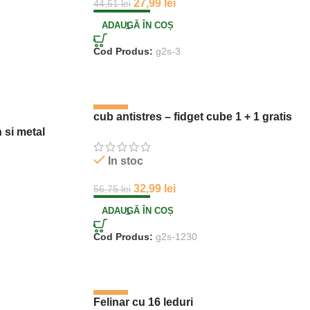
27,99
lei
44,51
lei
ADAUGĂ ÎN COȘ
Cod Produs:
g2s-3
-42%
cub antistres – fidget cube 1 + 1 gratis
n si metal
In stoc
32,99
lei
56,75
lei
ADAUGĂ ÎN COȘ
Cod Produs:
g2s-1230
-29%
Felinar cu 16 leduri