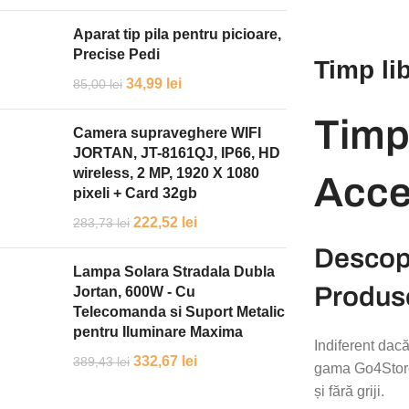
Aparat tip pila pentru picioare,
Precise Pedi
Timp li
34,99
lei
85,00
lei
Timp
Camera supraveghere WIFI
JORTAN, JT-8161QJ, IP66, HD
wireless, 2 MP, 1920 X 1080
Acces
pixeli + Card 32gb
222,52
lei
283,73
lei
Descope
Lampa Solara Stradala Dubla
Produse
Jortan, 600W - Cu
Telecomanda si Suport Metalic
pentru Iluminare Maxima
Indiferent dacă
332,67
lei
389,43
lei
gama Go4Store d
și fără griji.