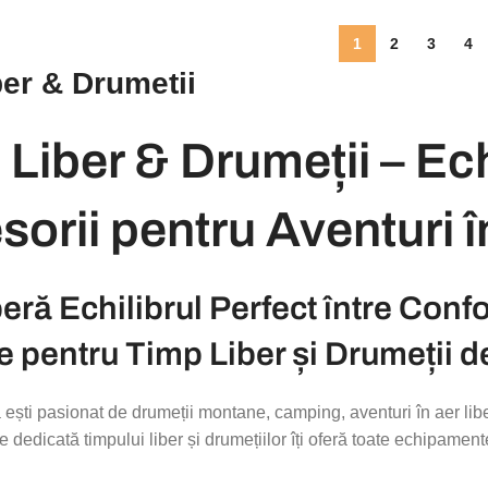
1
2
3
4
ber & Drumetii
 Liber & Drumeții – Ec
orii pentru Aventuri 
ră Echilibrul Perfect între Conf
 pentru Timp Liber și Drumeții d
 ești pasionat de drumeții montane, camping, aventuri în aer liber
edicată timpului liber și drumețiilor îți oferă toate echipamente