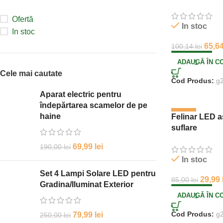
Ofertă
In stoc
In stoc
65,6
100,14
lei
ADAUGĂ ÎN C
Cele mai cautate
Cod Produs:
g
Aparat electric pentru
îndepărtarea scamelor de pe
-65%
haine
Felinar LED a
suflare
69,99
lei
190,00
lei
In stoc
Set 4 Lampi Solare LED pentru
29,99
85,00
lei
Gradina/Iluminat Exterior
ADAUGĂ ÎN C
Cod Produs:
g
79,99
lei
250,00
lei