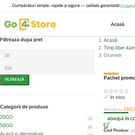
Cumpărături simple, rapide și sigure — calitate garantată!
CUMPĂ
Acasă
Filtreaza dupa pret
Acasă
Timp liber &a
Drumetii
-56%
Pachet promot
FILTREAZĂ
In stoc
Categorii de produse
199,
450,00
lei
20GO
15
ADAUGĂ ÎN C
50GO
10
Cod Produs:
g
Acasă și decorațiuni