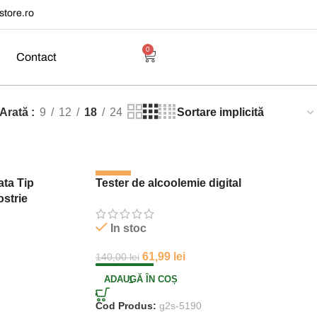
tore.ro
0
Contact
Arată
9
12
18
24
-56%
ata Tip
Tester de alcoolemie digital
ostrie
In stoc
61,99
lei
140,00
lei
ADAUGĂ ÎN COȘ
Cod Produs:
g2s-5190