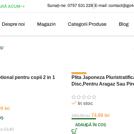
Sunați-ne: 0757 531 228
E-mail:
contact@go4s
RĂ ACUM
Despre noi
Magazin
Categorii Produse
Blog
mp
-50%
ional pentru copii 2 in 1
Plita Japoneza Pluristratific
Disc,Pentru Aragaz Sau Pir
Dimensiune 34 cm, Negru
In stoc
99
lei
74,99
lei
150,00
lei
OȘ
ADAUGĂ ÎN COȘ
2s-5140