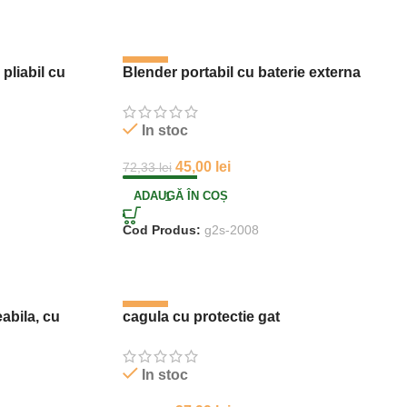
-38%
pliabil cu
Blender portabil cu baterie externa
In stoc
45,00
lei
72,33
lei
ADAUGĂ ÎN COȘ
Cod Produs:
g2s-2008
-37%
eabila, cu
cagula cu protectie gat
In stoc