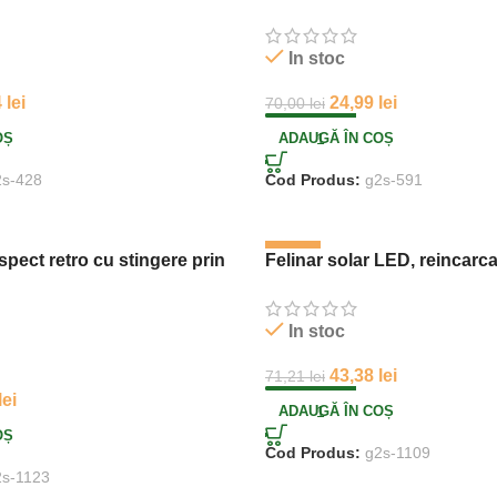
In stoc
4
lei
24,99
lei
70,00
lei
OȘ
ADAUGĂ ÎN COȘ
2s-428
Cod Produs:
g2s-591
-39%
spect retro cu stingere prin
Felinar solar LED, reincarca
In stoc
43,38
lei
71,21
lei
lei
ADAUGĂ ÎN COȘ
OȘ
Cod Produs:
g2s-1109
2s-1123