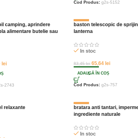
Cod Produs:
g2s-5152
-21%
il camping, aprindere
baston telescopic de sprijin 
la alimentare butelie sau
lanterna
In stoc
65,64
lei
9
lei
83,45
lei
ADAUGĂ ÎN COȘ
OȘ
Cod Produs:
g2s-757
2s-2743
-43%
l relaxante
bratara anti tantari, imperm
ingrediente naturale
In stoc