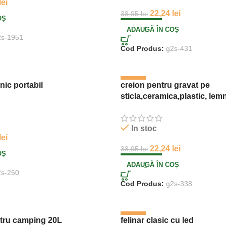
lei
22,24
lei
38,95
lei
OȘ
ADAUGĂ ÎN COȘ
2s-1951
Cod Produs:
g2s-431
-43%
nic portabil
creion pentru gravat pe
sticla,ceramica,plastic, lem
In stoc
lei
22,24
lei
38,95
lei
OȘ
ADAUGĂ ÎN COȘ
2s-250
Cod Produs:
g2s-338
-64%
ntru camping 20L
felinar clasic cu led