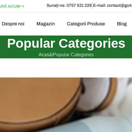
Sunați-ne: 0757 531 228
E-mail:
contact@go4s
RĂ ACUM
Despre noi
Magazin
Categorii Produse
Blog
Popular Categories
Acasă
Popular Categories