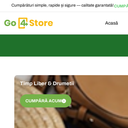
Cumpărături simple, rapide și sigure — calitate garantată!
CUMPĂ
Acasă
Timp Liber & Drumetii
CUMPĂRĂ ACUM