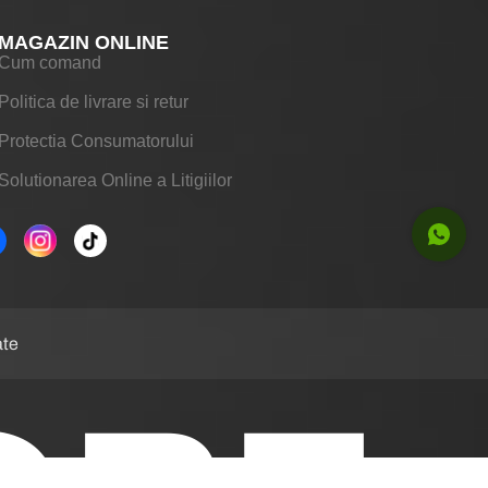
MAGAZIN ONLINE
Cum comand
Politica de livrare si retur
Protectia Consumatorului
Solutionarea Online a Litigiilor
ate