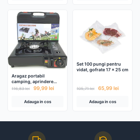
Set 100 pungi pentru
vidat, gofrate 17 x 25 cm
Aragaz portabil
camping, aprindere
automata, dubla
99,99
lei
65,99
lei
116,83
lei
105,71
lei
alimentare butelie sau
cartus gaz
Adauga in cos
Adauga in cos