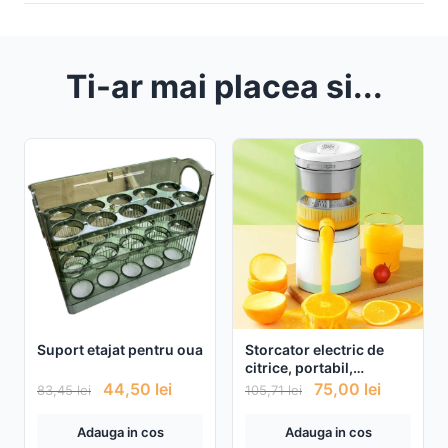
Ti-ar mai placea si...
Suport etajat pentru oua
Storcator electric de
citrice, portabil,
alimentare USB, 45W
44,50
lei
75,00
lei
83,45
lei
105,71
lei
Adauga in cos
Adauga in cos