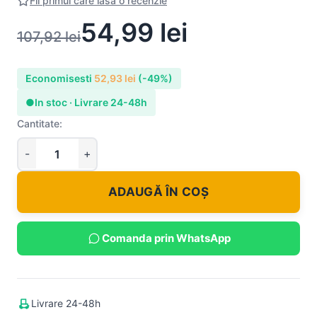
Fii primul care lasa o recenzie
54,99
lei
107,92
lei
Economisesti
52,93
lei
(-49%)
●
In stoc · Livrare 24-48h
Cantitate:
ADAUGĂ ÎN COȘ
Comanda prin WhatsApp
Livrare 24-48h