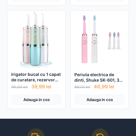
Irigator bucal cu 1 capat
Periuta electrica de
de curatare, rezervor
dinti, Shuke SK-601, 3
220 ml
capete de schimb
39,99
lei
46,99
lei
95,00
lei
89,01
lei
Adauga in cos
Adauga in cos