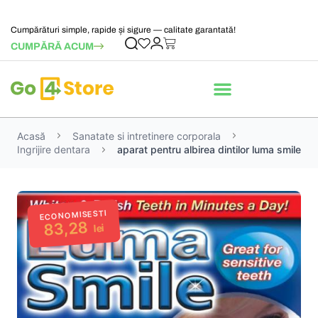
Cumpărături simple, rapide și sigure — calitate garantată!
CUMPĂRĂ ACUM
Acasă
Sanatate si intretinere corporala
Ingrijire dentara
aparat pentru albirea dintilor luma smile
ECONOMISESTI
83,28
lei