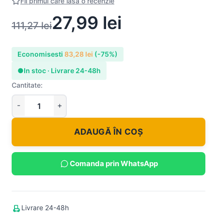
Fii primul care lasa o recenzie
27,99
lei
111,27
lei
Economisesti
83,28
lei
(-75%)
●
In stoc · Livrare 24-48h
Cantitate:
ADAUGĂ ÎN COȘ
Comanda prin WhatsApp
Livrare 24-48h