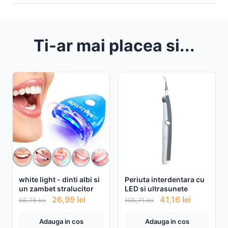
Ti-ar mai placea si...
white light - dinti albi si
Periuta interdentara cu
un zambet stralucitor
LED si ultrasunete
26,99
lei
41,16
lei
66,76
lei
105,71
lei
Adauga in cos
Adauga in cos