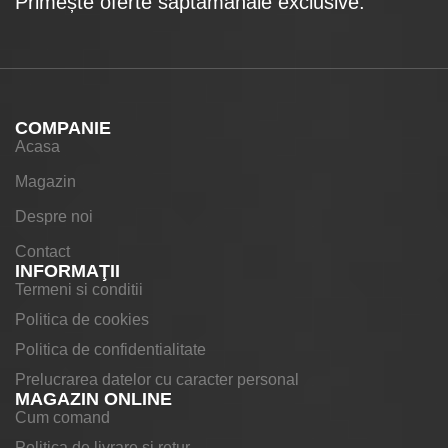
Primește oferte săptămânale exclusive.
COMPANIE
Acasa
Magazin
Despre noi
Contact
INFORMAŢII
Termeni si conditii
Politica de cookies
Politica de confidentialitate
Prelucrarea datelor cu caracter personal
MAGAZIN ONLINE
Cum comand
Politica de livrare si retur