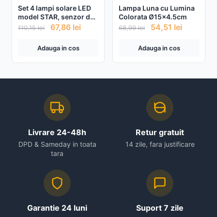
Set 4 lampi solare LED
Lampa Luna cu Lumina
model STAR, senzor de
Colorata Ø15x4.5cm
lumina
67,86
lei
54,51
lei
110,15
lei
68,99
lei
Adauga in cos
Adauga in cos
Livrare 24-48h
Retur gratuit
DPD & Sameday in toata
14 zile, fara justificare
tara
Garantie 24 luni
Suport 7 zile