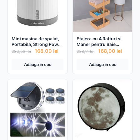
Mini masina de spalat,
Etajera cu 4 Rafturi si
Portabila, Strong Power,
Maner pentru Baie
Capacitate 4L
32x24x98cm
168,00
lei
168,00
lei
222,53
lei
238,11
lei
Adauga in cos
Adauga in cos