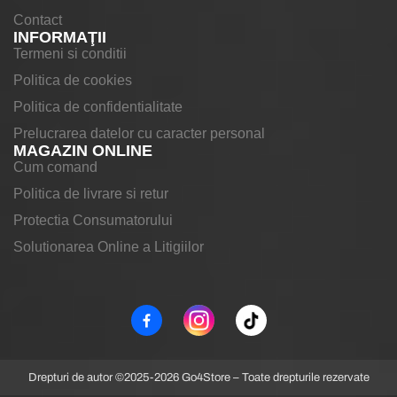
Contact
INFORMAŢII
Termeni si conditii
Politica de cookies
Politica de confidentialitate
Prelucrarea datelor cu caracter personal
MAGAZIN ONLINE
Cum comand
Politica de livrare si retur
Protectia Consumatorului
Solutionarea Online a Litigiilor
Drepturi de autor ©2025-2026 Go4Store – Toate drepturile rezervate