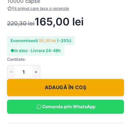
10000 capse
Fii primul care lasa o recenzie
165,00
lei
220,30
lei
Economisesti
55,30
lei
(-25%)
●
In stoc · Livrare 24-48h
Cantitate:
ADAUGĂ ÎN COȘ
Comanda prin WhatsApp