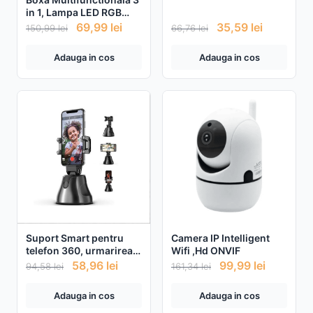
in 1, Lampa LED RGB
Smart, Boxa Bluetooth,
69,99
lei
35,59
lei
150,99
lei
66,76
lei
Incarcator Telefon
Wireless, Lumina RGB
Adauga in cos
Adauga in cos
Suport Smart pentru
Camera IP Intelligent
telefon 360, urmarirea
Wifi ,Hd ONVIF
fetei si a obiectivelor
58,96
lei
99,99
lei
94,58
lei
161,34
lei
Adauga in cos
Adauga in cos