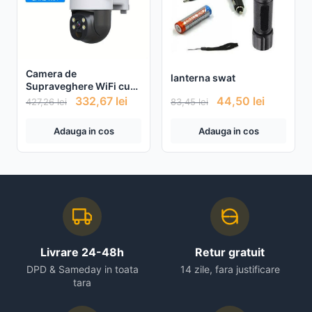
Camera de
lanterna swat
Supraveghere WiFi cu
panou Solar, 4MP +
332,67
lei
44,50
lei
427,26
lei
83,45
lei
Card de memorie 32gb
CADOU
Adauga in cos
Adauga in cos
Livrare 24-48h
Retur gratuit
DPD & Sameday in toata
14 zile, fara justificare
tara