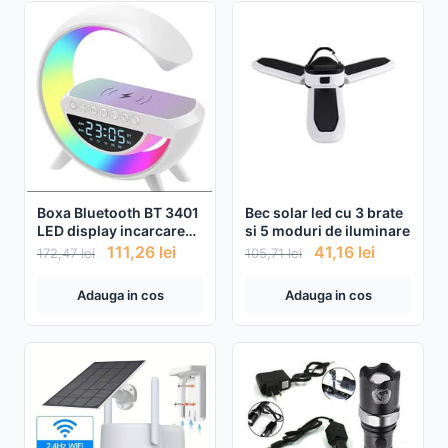
Boxa Bluetooth BT 3401
Bec solar led cu 3 brate
LED display incarcare
si 5 moduri de iluminare
wireless ceas cu alarma
111,26
lei
41,16
lei
172,47
lei
105,71
lei
Adauga in cos
Adauga in cos