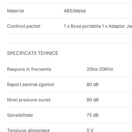
Material
ABS/Metal
Continut pachet
1 x Boxa portabila 1 x Adaptor J
SPECIFICATII TEHNICE
Raspuns in frecventa
20Hz-20KHz
Raport semnal zgomot
80 dB
Nivel presiune sunet
80 dB
Sensibilitate
75 dB
Tensiune alimentare
5 V