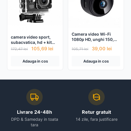
Camera video Wi-Fi
camera video sport,
1080p HD, unghi 150,
subacvatica, hd + kit
NightVision, Senzor de
accesorii
105,69
lei
39,00
lei
172,47
lei
105,71
lei
miscare
Adauga in cos
Adauga in cos
Livrare 24-48h
Retur gratuit
DPD & Sameday in toata
14 zile, fara justificare
tara