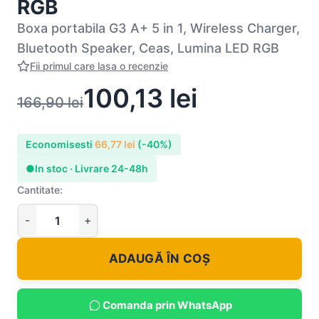
RGB
Boxa portabila G3 A+ 5 in 1, Wireless Charger,
Bluetooth Speaker, Ceas, Lumina LED RGB
Fii primul care lasa o recenzie
100,13
lei
166,90
lei
Economisesti
66,77
lei
(-40%)
●
In stoc · Livrare 24-48h
Cantitate:
ADAUGĂ ÎN COȘ
Comanda prin WhatsApp