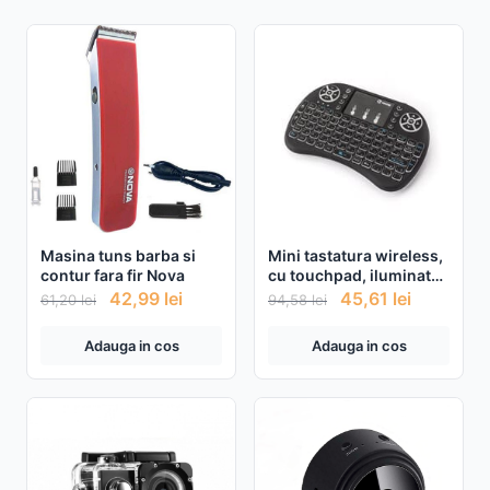
Masina tuns barba si
Mini tastatura wireless,
contur fara fir Nova
cu touchpad, iluminata
LED pentru PC, Laptop,
42,99
lei
45,61
lei
61,20
lei
94,58
lei
Tableta, Xbox, Smart TV,
Play Station, Raza 10m
Adauga in cos
Adauga in cos