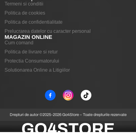
Termeni si conditii
Politica de cookies
Politica de confidentialitate
Prelucrarea datelor cu caracter personal
MAGAZIN ONLINE
Cum comand
Politica de livrare si retur
Protectia Consumatorului
Solutionarea Online a Litigiilor
Drepturi de autor ©2025-2026 Go4Store – Toate drepturile rezervate
GO4STORE