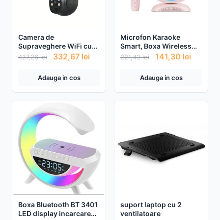
Camera de
Microfon Karaoke
Supraveghere WiFi cu
Smart, Boxa Wireless
panou Solar, 4MP +
Cu Lumina RGB Led,
332,67
lei
141,30
lei
427,26
lei
221,42
lei
Card de memorie 32gb
Copii / Adulti, Kit 2 in 1,
CADOU
Aparat Portabil
Adauga in cos
Adauga in cos
Boxa Bluetooth BT 3401
suport laptop cu 2
LED display incarcare
ventilatoare