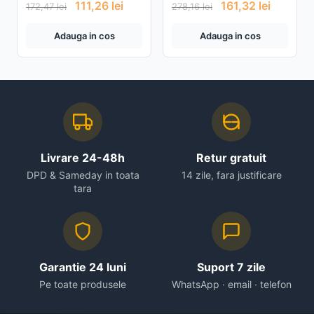
wireless ceas cu alarma
111,26
lei
161,32
lei
172,47
lei
278,16
lei
Adauga in cos
Adauga in cos
Livrare 24-48h
Retur gratuit
DPD & Sameday in toata
14 zile, fara justificare
tara
Garantie 24 luni
Suport 7 zile
Pe toate produsele
WhatsApp · email · telefon