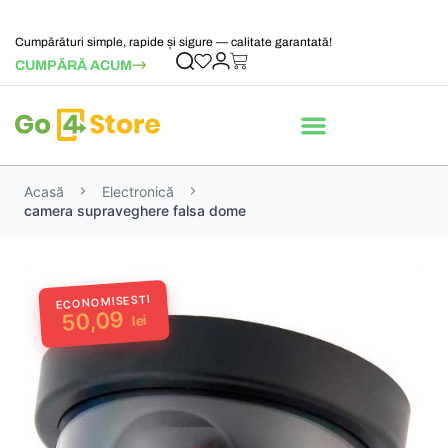
Cumpărături simple, rapide și sigure — calitate garantată!
CUMPĂRĂ ACUM
Acasă
Electronică
camera supraveghere falsa dome
ECONOMISESTI
50,09
lei