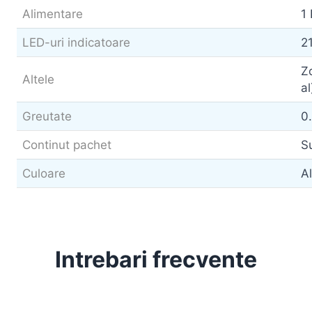
Alimentare
1
LED-uri indicatoare
21
Zo
Altele
a
Greutate
0
Continut pachet
S
Culoare
A
Intrebari frecvente