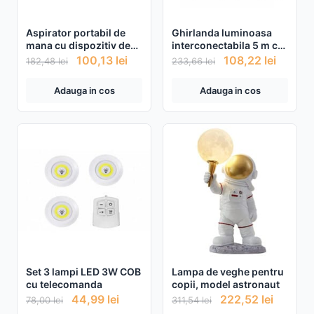
Aspirator portabil de
Ghirlanda luminoasa
mana cu dispozitiv de
interconectabila 5 m cu
indepartare a
10 becuri 220w
100,13
lei
108,22
lei
182,48
lei
233,66
lei
acarienilor cu lampa UV
Alb
Adauga in cos
Adauga in cos
Set 3 lampi LED 3W COB
Lampa de veghe pentru
cu telecomanda
copii, model astronaut
44,99
lei
222,52
lei
78,00
lei
311,54
lei