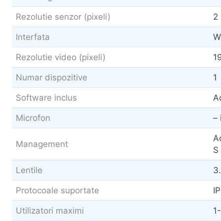
Rezolutie senzor (pixeli)
2
Interfata
W
Rezolutie video (pixeli)
1
Numar dispozitive
1
Software inclus
Ac
Microfon
– 
Ac
Management
S 
Lentile
3
Protocoale suportate
I
Utilizatori maximi
1