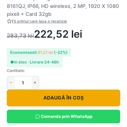
8161QJ, IP66, HD wireless, 2 MP, 1920 X 1080
pixeli + Card 32gb
Fii primul care lasa o recenzie
222,52
lei
283,73
lei
Economisesti
61,21
lei
(-22%)
●
In stoc · Livrare 24-48h
Cantitate:
ADAUGĂ ÎN COȘ
Comanda prin WhatsApp