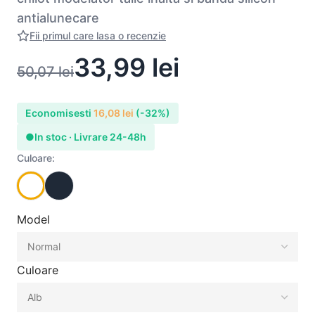
antialunecare
Fii primul care lasa o recenzie
33,99
lei
50,07
lei
Economisesti
16,08
lei
(-32%)
●
In stoc · Livrare 24-48h
Culoare:
Model
Culoare