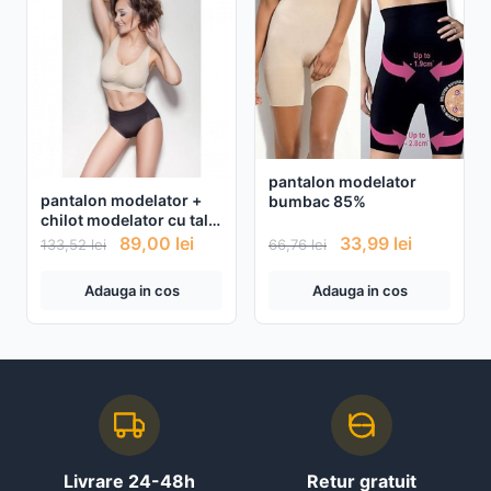
pantalon modelator
pantalon modelator +
bumbac 85%
chilot modelator cu talie
inalta + bustiera
89,00
lei
33,99
lei
133,52
lei
66,76
lei
modelatoare + cadou
centura de slabit
Adauga in cos
Adauga in cos
reglabila de la S la XXL
Livrare 24-48h
Retur gratuit