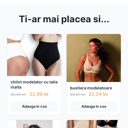
Ti-ar mai placea si...
chilot modelator cu talie
inalta
bustiera modelatoare
22,99
lei
22,24
lei
55,63
lei
50,07
lei
Adauga in cos
Adauga in cos