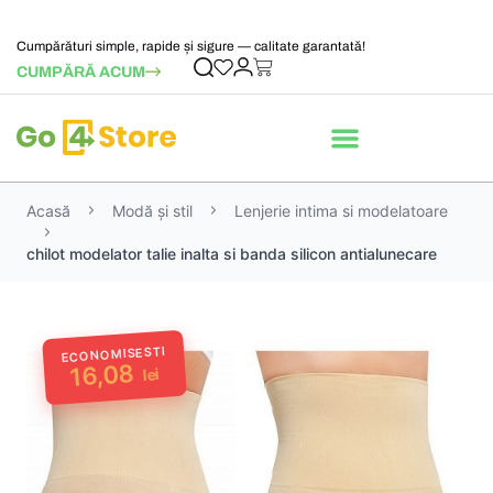
Cumpărături simple, rapide și sigure — calitate garantată!
CUMPĂRĂ ACUM
Acasă
Modă și stil
Lenjerie intima si modelatoare
chilot modelator talie inalta si banda silicon antialunecare
ECONOMISESTI
16,08
lei