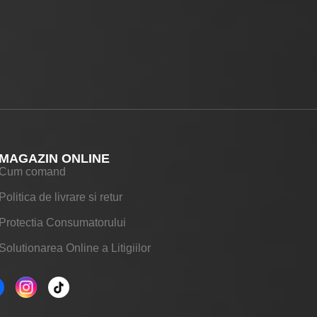
MAGAZIN ONLINE
Cum comand
Politica de livrare si retur
Protectia Consumatorului
Solutionarea Online a Litigiilor