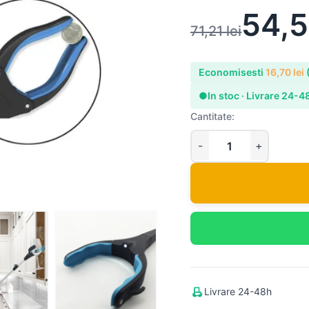
54,
71,21
lei
Economisesti
16,70
lei
●
In stoc · Livrare 24-4
Cantitate:
Livrare 24-48h