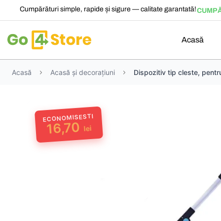
Cumpărături simple, rapide și sigure — calitate garantată!
CUMPĂ
Acasă
Acasă
Acasă și decorațiuni
Dispozitiv tip cleste, pentr
ECONOMISESTI
16,70
lei