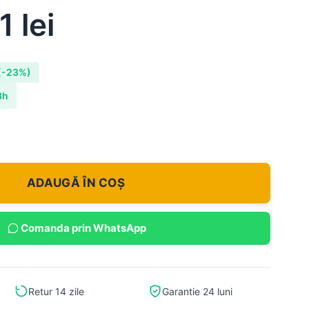
51
lei
(-23%)
8h
ADAUGĂ ÎN COȘ
Comanda prin WhatsApp
Retur 14 zile
Garantie 24 luni