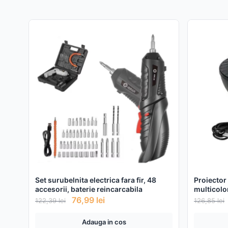
Set surubelnita electrica fara fir, 48
Proiector
accesorii, baterie reincarcabila
multicolo
si blueto
76,99
lei
122,39
lei
126,85
lei
Adauga in cos