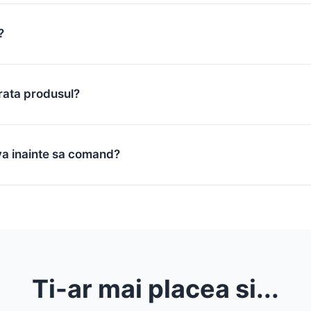
?
rata produsul?
va inainte sa comand?
Ti-ar mai placea si...