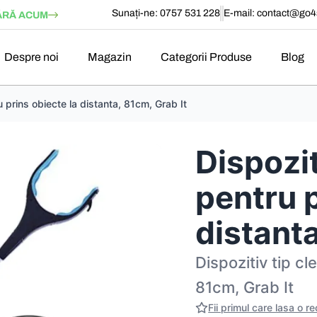
Sunați-ne: 0757 531 228
E-mail:
contact@go4s
RĂ ACUM
Despre noi
Magazin
Categorii Produse
Blog
u prins obiecte la distanta, 81cm, Grab It
Dispozit
pentru p
distanta
Dispozitiv tip cl
81cm, Grab It
Fii primul care lasa o r