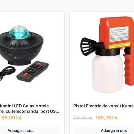
 lumini LED Galaxie stele
Pistol Electric de vopsit Kum
re, cu telecomanda, port USB
oth pentru muzica
89,99
lei
165,78
lei
239,22
lei
Adauga in cos
Adauga in cos