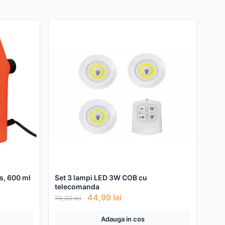
as, 600 ml
Set 3 lampi LED 3W COB cu
telecomanda
44,99
lei
78,00
lei
Adauga in cos