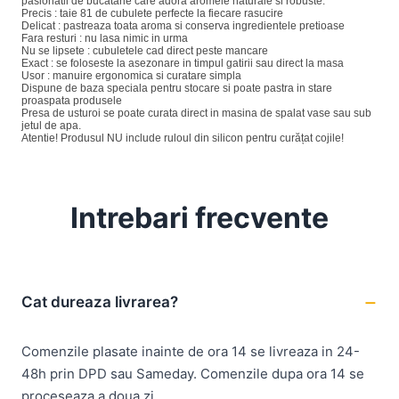
pasionatii de bucatarie care adora aromele naturale si robuste.
Precis : taie 81 de cubulete perfecte la fiecare rasucire
Delicat : pastreaza toata aroma si conserva ingredientele pretioase
Fara resturi : nu lasa nimic in urma
Nu se lipsete : cubuletele cad direct peste mancare
Exact : se foloseste la asezonare in timpul gatirii sau direct la masa
Usor : manuire ergonomica si curatare simpla
Dispune de baza speciala pentru stocare si poate pastra in stare
proaspata produsele
Presa de usturoi se poate curata direct in masina de spalat vase sau sub
jetul de apa.
Atentie! Produsul NU include ruloul din silicon pentru curățat cojile!
Intrebari frecvente
Cat dureaza livrarea?
Comenzile plasate inainte de ora 14 se livreaza in 24-
48h prin DPD sau Sameday. Comenzile dupa ora 14 se
proceseaza a doua zi.