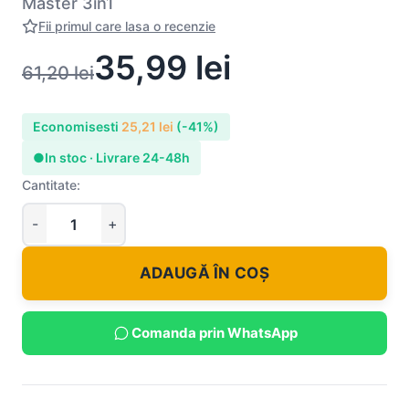
Master 3in1
Fii primul care lasa o recenzie
35,99
lei
61,20
lei
Economisesti
25,21
lei
(-41%)
●
In stoc · Livrare 24-48h
Cantitate:
ADAUGĂ ÎN COȘ
Comanda prin WhatsApp