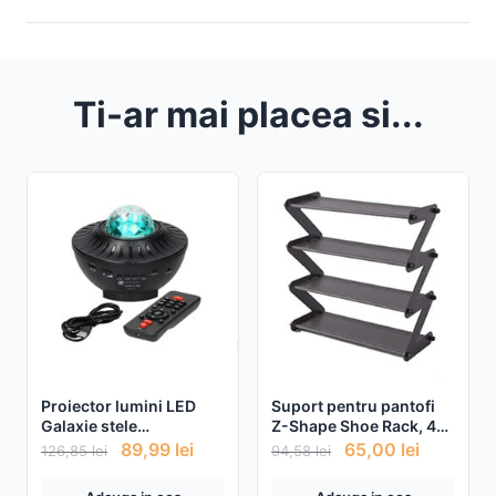
Ti-ar mai placea si...
Proiector lumini LED
Suport pentru pantofi
Galaxie stele
Z-Shape Shoe Rack, 4
multicolore, cu
rafturi
89,99
lei
65,00
lei
126,85
lei
94,58
lei
telecomanda, port USB
si bluetooth pentru