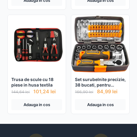
Adauga in cos
Adauga in cos
muzica
Trusa de scule cu 18
Set surubelnite precizie,
piese in husa textila
38 bucati, pentru
computer/ceas/telefon
101,24
lei
84,99
lei
144,64
lei
166,90
lei
Adauga in cos
Adauga in cos