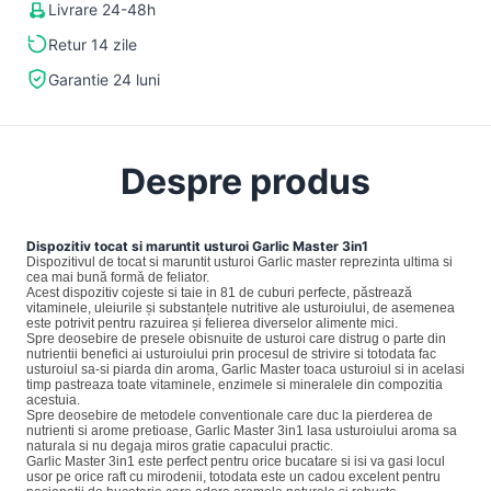
Livrare 24-48h
Retur 14 zile
Garantie 24 luni
Despre produs
Dispozitiv tocat si maruntit usturoi Garlic Master 3in1
Dispozitivul de tocat si maruntit usturoi Garlic master reprezinta ultima si
cea mai bună formă de feliator.
Acest dispozitiv cojeste si taie in 81 de cuburi perfecte, păstrează
vitaminele, uleiurile și substanțele nutritive ale usturoiului, de asemenea
este potrivit pentru razuirea și felierea diverselor alimente mici.
Spre deosebire de presele obisnuite de usturoi care distrug o parte din
nutrientii benefici ai usturoiului prin procesul de strivire si totodata fac
usturoiul sa-si piarda din aroma, Garlic Master toaca usturoiul si in acelasi
timp pastreaza toate vitaminele, enzimele si mineralele din compozitia
acestuia.
Spre deosebire de metodele conventionale care duc la pierderea de
nutrienti si arome pretioase, Garlic Master 3in1 lasa usturoiului aroma sa
naturala si nu degaja miros gratie capacului practic.
Garlic Master 3in1 este perfect pentru orice bucatare si isi va gasi locul
usor pe orice raft cu mirodenii, totodata este un cadou excelent pentru