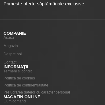
Primește oferte săptămânale exclusive.
COMPANIE
Acasa
Magazin
Despre noi
Contact
INFORMAŢII
Termeni si conditii
Politica de cookies
Politica de confidentialitate
Prelucrarea datelor cu caracter personal
MAGAZIN ONLINE
Cum comand