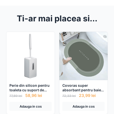
Ti-ar mai placea si...
Perie din silicon pentru
Covoras super
toaleta cu suport de
absorbant pentru baie
perete, 38.5cm
cu uscare rapida
58,96
lei
23,99
lei
77,89
lei
72,33
lei
Adauga in cos
Adauga in cos