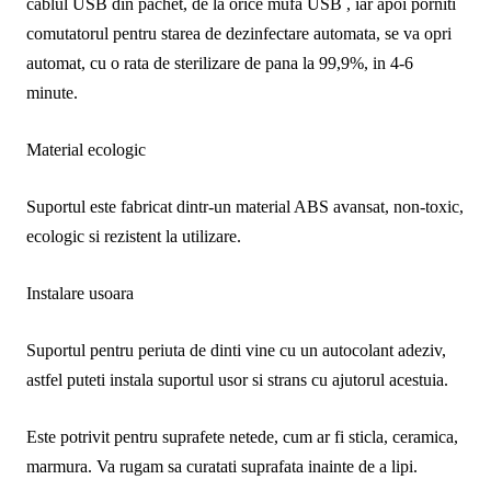
cablul USB din pachet, de la orice mufa USB , iar apoi porniti
comutatorul pentru starea de dezinfectare automata, se va opri
automat, cu o rata de sterilizare de pana la 99,9%, in 4-6
minute.
Material ecologic
Suportul este fabricat dintr-un material ABS avansat, non-toxic,
ecologic si rezistent la utilizare.
Instalare usoara
Suportul pentru periuta de dinti vine cu un autocolant adeziv,
astfel puteti instala suportul usor si strans cu ajutorul acestuia.
Este potrivit pentru suprafete netede, cum ar fi sticla, ceramica,
marmura. Va rugam sa curatati suprafata inainte de a lipi.