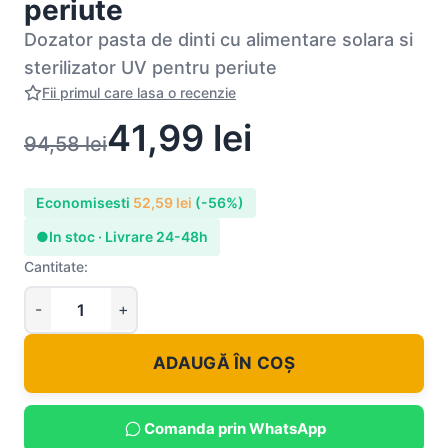
periute
Dozator pasta de dinti cu alimentare solara si
sterilizator UV pentru periute
Fii primul care lasa o recenzie
41,99
lei
94,58
lei
Economisesti
52,59
lei
(-56%)
●
In stoc · Livrare 24-48h
Cantitate:
ADAUGĂ ÎN COȘ
Comanda prin WhatsApp