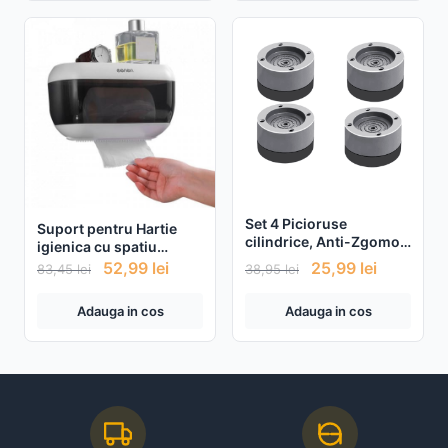
Set 4 Picioruse
Suport pentru Hartie
cilindrice, Anti-Zgomot
igienica cu spatiu
si Antiderapante pentru
depozitare, modern
52,99
lei
25,99
lei
83,45
lei
38,95
lei
Masina de Spalat
Adauga in cos
Adauga in cos