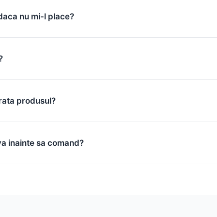
daca nu mi-l place?
?
rata produsul?
va inainte sa comand?