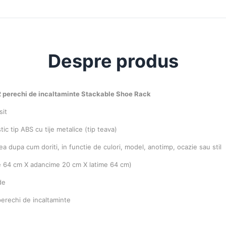
Despre produs
12 perechi de incaltaminte Stackable Shoe Rack
sit
stic tip ABS cu tije metalice (tip teava)
ea dupa cum doriti, in functie de culori, model, anotimp, ocazie sau stil
me 64 cm X adancime 20 cm X latime 64 cm)
de
perechi de incaltaminte