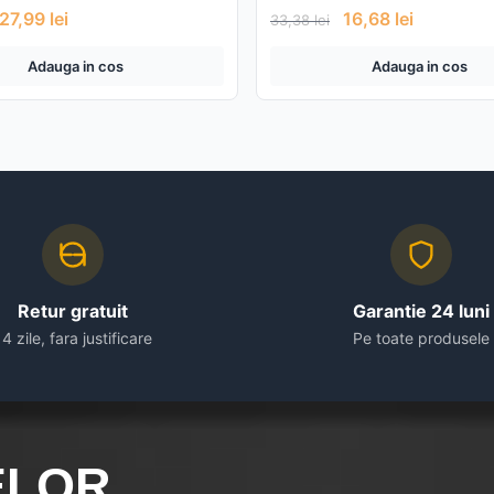
27,99
lei
16,68
lei
33,38
lei
Adauga in cos
Adauga in cos
Retur gratuit
Garantie 24 luni
14 zile, fara justificare
Pe toate produsele
ELOR