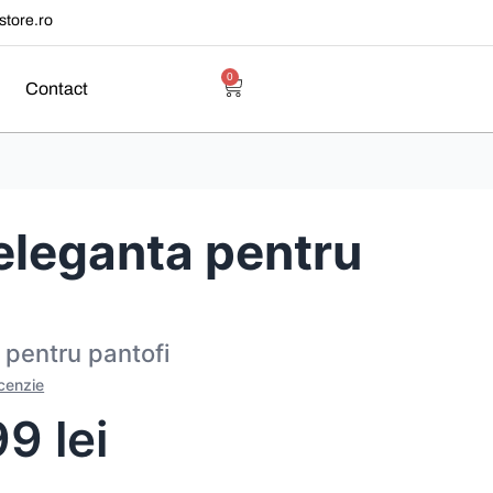
tore.ro
0
Contact
 eleganta pentru
 pentru pantofi
ecenzie
99
lei