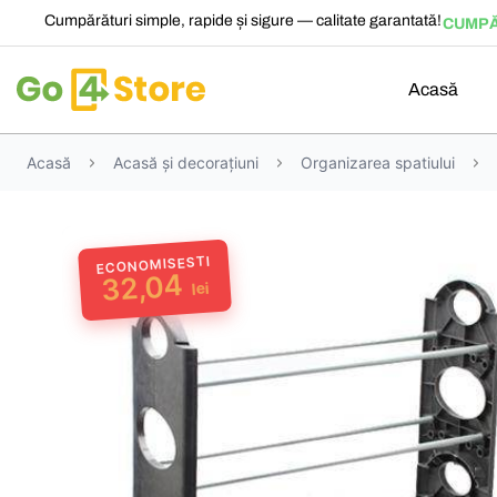
Cumpărături simple, rapide și sigure — calitate garantată!
CUMPĂ
Acasă
Acasă
Acasă și decorațiuni
Organizarea spatiului
ECONOMISESTI
32,04
lei