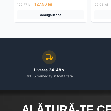
127,96
lei
155,77
lei
55,63
lei
Adauga in cos
Livrare 24-48h
DPD & Sameday in toata tara
ALĂTURĂ-TE C