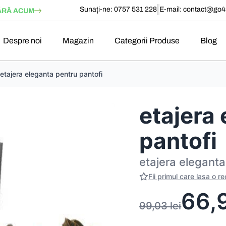
Sunați-ne: 0757 531 228
E-mail:
contact@go4s
RĂ ACUM
Despre noi
Magazin
Categorii Produse
Blog
etajera eleganta pentru pantofi
etajera
pantofi
etajera eleganta
Fii primul care lasa o r
66,
99,03
lei