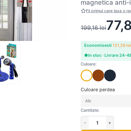
magnetica anti-
Fii primul care lasa o r
77,
199,16
lei
Economisesti
121,28
le
●
In stoc · Livrare 24-4
Culoare:
Culoare perdea
Cantitate: