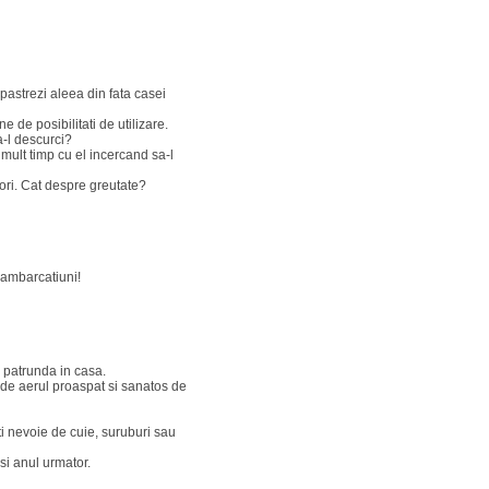
pastrezi aleea din fata casei
e de posibilitati de utilizare.
a-l descurci?
mult timp cu el incercand sa-l
sori. Cat despre greutate?
i ambarcatiuni!
a patrunda in casa.
i de aerul proaspat si sanatos de
i nevoie de cuie, suruburi sau
 si anul urmator.