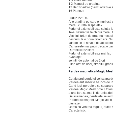
1 X Pistol de udat
1 X Manusi de gradina
12 Benzi Velcro (benzi adezive s
16 Piuneze
Furtun 22.5 m:
Ai o gradina pe care o ingrijesti
mereu curata si spalata?
Furtunul extensibil este solutia i
Te-ai saturat sa te chinui mereu 
Vechiul furtun de gradina necesit
descurci la o noua refolosire. Si
Iata de ce ai nevoie de acest pro
Cantareste mai putin decat o ca
Durabil si rezistent
Furtunul extensibil este mai lat, 
Avantaje:
se intinde automat de 2 ori
Fiind atat de usor, stropitul grad
+
Perdea magnetica Magic Mes
Cu ajutorul perdelei vei scapa de 
Perdea anti insecte se inchide in
Cand iesi, perdelele se separa c
Perdea Magic Mesh pote fi folosit
afara, fara sa mai fii deranjat de 
De asemenea, perdelele se inchi
Perdea cu magneti Magic Mesh est
piuneze.
Odata cu venirea frigului, puteti 
Caracteristici: