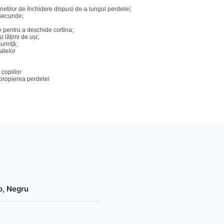
etilor de închidere dispusi de-a lungul perdelei;
 secunde;
e pentru a deschide cortina;
i lățimi de uși;
urință;
malelor
copiilor
apropierea perdelei
o, Negru