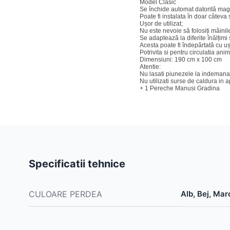
Model Clasic
Se închide automat datorită magn
Poate fi instalata în doar câteva
Ușor de utilizat;
Nu este nevoie să folosiți mâinil
Se adaptează la diferite înălțimi ș
Acesta poate fi îndepărtată cu uș
Potrivita si pentru circulatia ani
Dimensiuni: 190 cm x 100 cm
Atentie:
Nu lasati piunezele la indemana 
Nu utilizati surse de caldura in 
+ 1 Pereche Manusi Gradina
Specificatii tehnice
CULOARE PERDEA
Alb, Bej, Mar