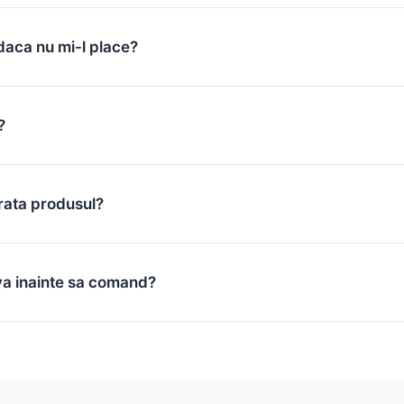
daca nu mi-l place?
?
rata produsul?
va inainte sa comand?