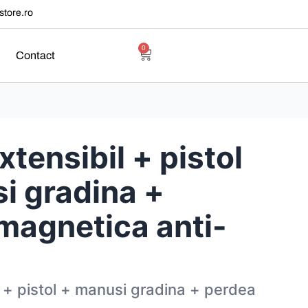
tore.ro
0
Contact
xtensibil + pistol
i gradina +
magnetica anti-
l + pistol + manusi gradina + perdea