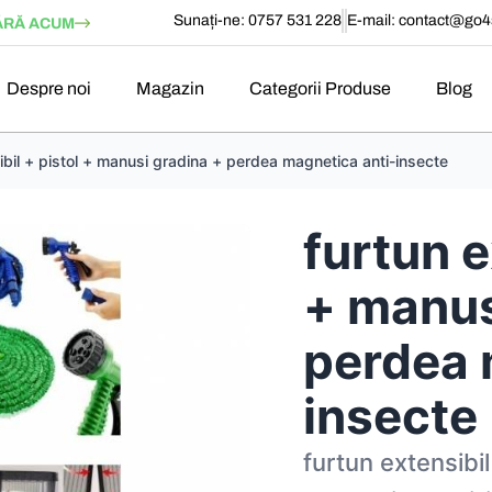
Sunați-ne: 0757 531 228
E-mail:
contact@go4s
RĂ ACUM
Despre noi
Magazin
Categorii Produse
Blog
ibil + pistol + manusi gradina + perdea magnetica anti-insecte
furtun e
+ manus
perdea 
insecte
furtun extensibi