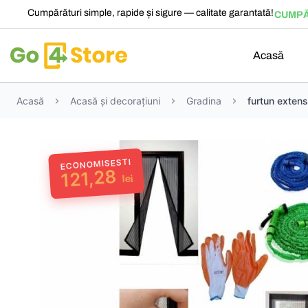
Cumpărături simple, rapide și sigure — calitate garantată!
CUMPĂ
Acasă
Acasă
Acasă și decorațiuni
Gradina
furtun extens
ECONOMISESTI
121,28
lei