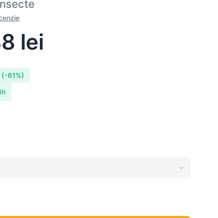
insecte
ecenzie
88
lei
i
(-61%)
8h