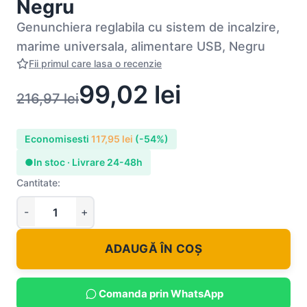
Negru
Genunchiera reglabila cu sistem de incalzire,
marime universala, alimentare USB, Negru
Fii primul care lasa o recenzie
99,02
lei
216,97
lei
Economisesti
117,95
lei
(-54%)
●
In stoc · Livrare 24-48h
Cantitate:
ADAUGĂ ÎN COȘ
Comanda prin WhatsApp