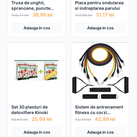
Trusa de unghii,
Placa pentru ondularea
sprancene, puncte
si indreptarea parului
negre, 16 piese, husa
38,99
lei
51,17
lei
105,71
lei
127,96
lei
depozitare
Adauga in cos
Adauga in cos
Set 30 plasturi de
Sistem de antrenament
detoxifiere Kinoki
fitness cu corzi
extensibile, prinderi
25,99
lei
42,99
lei
55,63
lei
72,33
lei
multiple, 11 piese
Adauga in cos
Adauga in cos