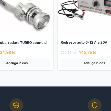
Redresor auto 6-12V la 20A
 toba, redare TURBO sound si
34,99
lei
145,75
lei
222,53
lei
Adauga in cos
Adauga in cos