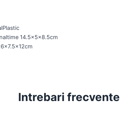
l
Plastic
Inaltime 14.5x5x8.5cm
:26×7.5x12cm
Intrebari frecvente