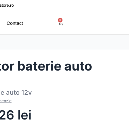
tore.ro
0
Contact
or baterie auto
ie auto 12v
ecenzie
,26
lei