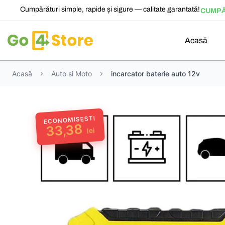
Cumpărături simple, rapide și sigure — calitate garantată!
CUMPĂ
Acasă
Acasă
Auto si Moto
incarcator baterie auto 12v
ECONOMISESTI
33,38
lei