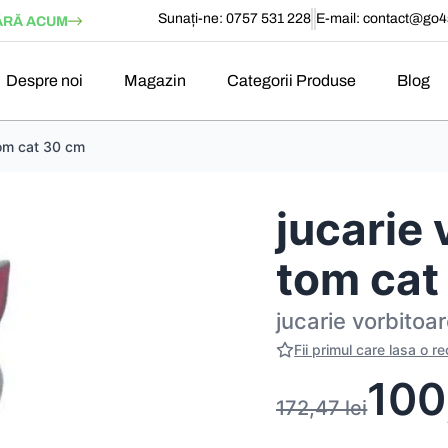
Sunați-ne: 0757 531 228
E-mail:
contact@go4s
RĂ ACUM
Despre noi
Magazin
Categorii Produse
Blog
tom cat 30 cm
jucarie 
tom cat
jucarie vorbitoa
Fii primul care lasa o r
100
172,47
lei