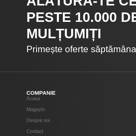
ALĂTURĂ-TE C
PESTE 10.000
DE
MULȚUMIȚI
Primește oferte săptămânal
COMPANIE
Acasa
Magazin
Despre noi
Contact