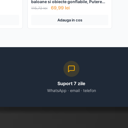
baloane si obiecte gonflabile, Putere
600 W, Alimentare 220 V
69,99
lei
115,72
lei
Adauga in cos
Suport 7 zile
WhatsApp · email · telefon