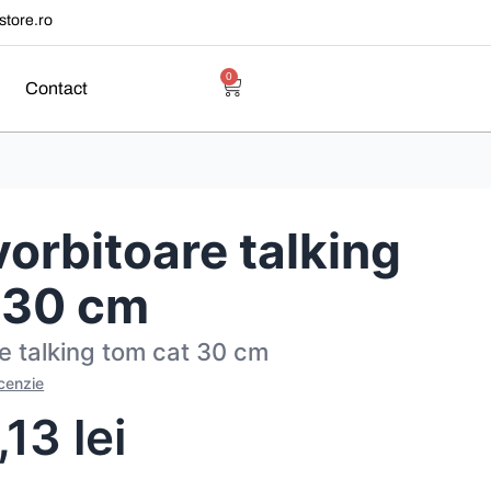
tore.ro
0
Contact
vorbitoare talking
 30 cm
re talking tom cat 30 cm
ecenzie
,13
lei