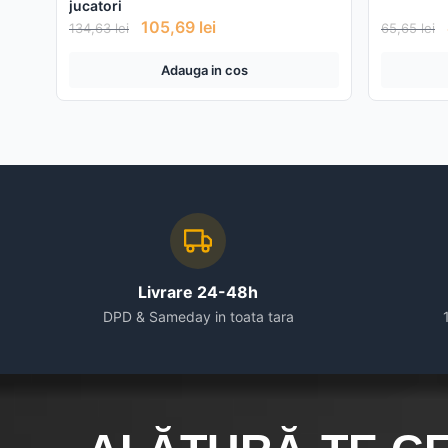
jucatori
105,69
lei
134,63
lei
65,65
lei
Adauga in cos
Livrare 24-48h
DPD & Sameday in toata tara