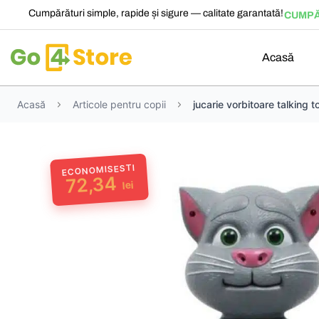
Cumpărături simple, rapide și sigure — calitate garantată!
CUMPĂ
Acasă
Acasă
Articole pentru copii
jucarie vorbitoare talking 
ECONOMISESTI
72,34
lei