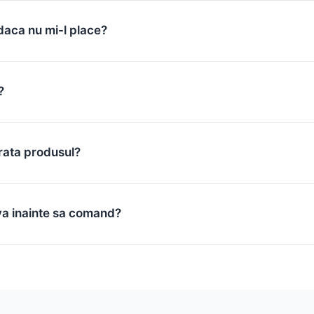
daca nu mi-l place?
?
rata produsul?
va inainte sa comand?