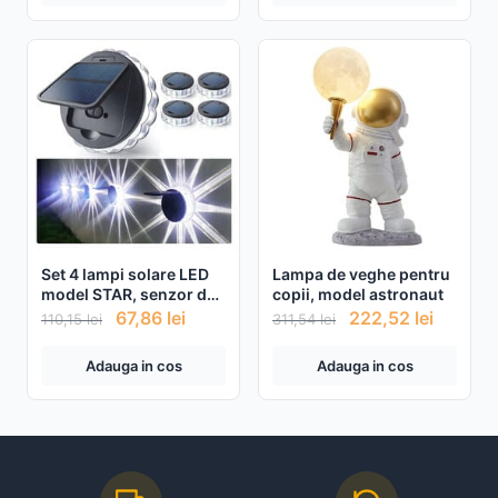
Set 4 lampi solare LED
Lampa de veghe pentru
model STAR, senzor de
copii, model astronaut
lumina
67,86
lei
222,52
lei
110,15
lei
311,54
lei
Adauga in cos
Adauga in cos