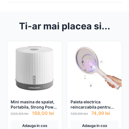
Ti-ar mai placea si...
Mini masina de spalat,
Paleta electrica
Portabila, Strong Power,
reincarcabila pentru
Capacitate 4L
tantari si insecte
168,00
lei
74,99
lei
222,53
lei
120,00
lei
Adauga in cos
Adauga in cos