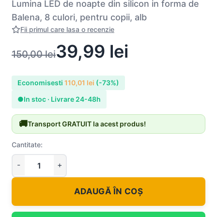
Lumina LED de noapte din silicon in forma de
Balena, 8 culori, pentru copii, alb
Fii primul care lasa o recenzie
39,99
lei
150,00
lei
Economisesti
110,01
lei
(-73%)
●
In stoc · Livrare 24-48h
🚚
Transport GRATUIT la acest produs!
Cantitate:
ADAUGĂ ÎN COȘ