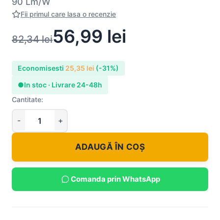
90 Lm/W
Fii primul care lasa o recenzie
56,99
lei
82,34
lei
Economisesti
25,35
lei
(-31%)
●
In stoc · Livrare 24-48h
Cantitate:
ADAUGĂ ÎN COȘ
Comanda prin WhatsApp