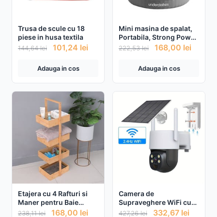
Trusa de scule cu 18
Mini masina de spalat,
piese in husa textila
Portabila, Strong Power,
Capacitate 4L
101,24
lei
168,00
lei
144,64
lei
222,53
lei
Adauga in cos
Adauga in cos
Etajera cu 4 Rafturi si
Camera de
Maner pentru Baie
Supraveghere WiFi cu
32x24x98cm
panou Solar, 4MP +
168,00
lei
332,67
lei
238,11
lei
427,26
lei