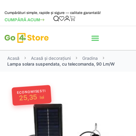
Cumpărături simple, rapide și sigure — calitate garantată!
CUMPĂRĂ ACUM
Acasă
Acasă și decorațiuni
Gradina
Lampa solara suspendata, cu telecomanda, 90 Lm/W
ECONOMISESTI
25,35
lei