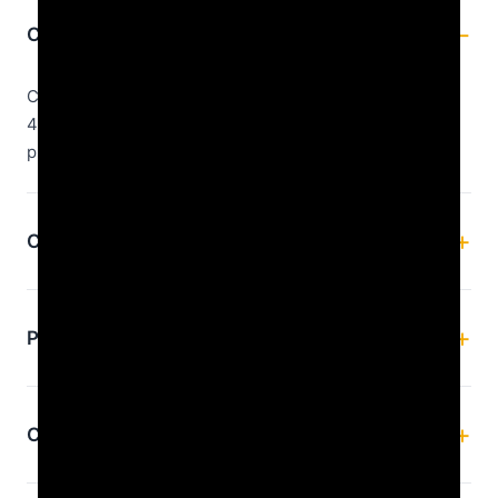
Cat dureaza livrarea?
Comenzile plasate inainte de ora 14 se livreaza in 24-
48h prin DPD sau Sameday. Comenzile dupa ora 14 se
proceseaza a doua zi.
Ce optiuni de plata am?
Pot returna produsul daca nu mi-l place?
Cat dureaza garantia?