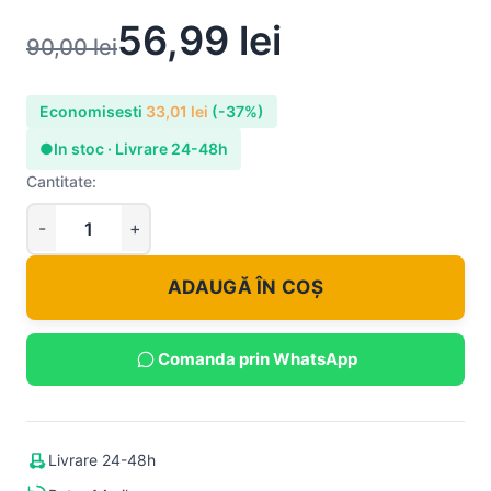
56,99
lei
90,00
lei
Economisesti
33,01
lei
(-37%)
●
In stoc · Livrare 24-48h
Cantitate:
ADAUGĂ ÎN COȘ
Comanda prin WhatsApp
Livrare 24-48h