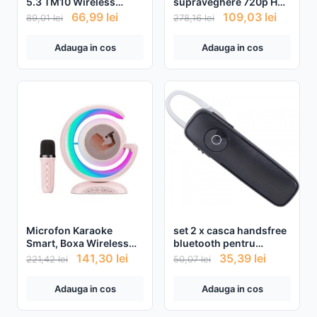
5.3 TM10 Wireless
supraveghere 720p HD
Transparent
IP Wireless P2P
66,99
lei
109,03
lei
89,01
lei
278,16
lei
Adauga in cos
Adauga in cos
Microfon Karaoke
set 2 x casca handsfree
Smart, Boxa Wireless
bluetooth pentru
Cu Lumina RGB Led,
smartphone
141,30
lei
35,39
lei
221,42
lei
50,07
lei
Copii / Adulti, Kit 2 in 1,
Aparat Portabil
Adauga in cos
Adauga in cos