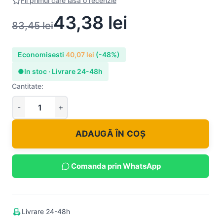
Fii primul care lasa o recenzie
43,38
lei
83,45
lei
Economisesti
40,07
lei
(-48%)
●
In stoc · Livrare 24-48h
Cantitate:
ADAUGĂ ÎN COȘ
Comanda prin WhatsApp
Livrare 24-48h