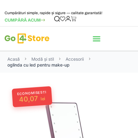
Cumpărături simple, rapide și sigure — calitate garantată!
CUMPĂRĂ ACUM
Acasă
Modă și stil
Accesorii
oglinda cu led pentru make-up
ECONOMISESTI
40,07
lei