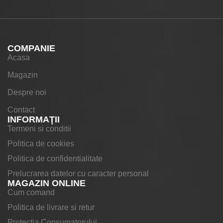
COMPANIE
Acasa
Magazin
Despre noi
Contact
INFORMAŢII
Termeni si conditii
Politica de cookies
Politica de confidentialitate
Prelucrarea datelor cu caracter personal
MAGAZIN ONLINE
Cum comand
Politica de livrare si retur
Protectia Consumatorului