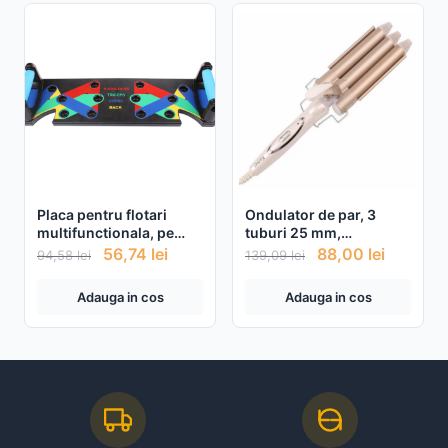
Placa pentru flotari
Ondulator de par, 3
multifunctionala, pe
tuburi 25 mm,
baza de culori, cu
temperatura 170-220
56,74
lei
88,00
lei
94,58
lei
139,09
lei
manere, pentru piept,
grade Celsius
umeri, spate si triceps
Adauga in cos
Adauga in cos