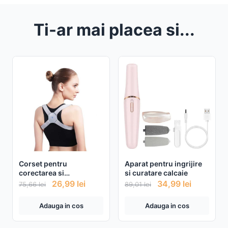
Ti-ar mai placea si...
Corset pentru
Aparat pentru ingrijire
corectarea si
si curatare calcaie
indreptarea coloanei si
26,99
lei
34,99
lei
75,66
lei
89,01
lei
a umerilor cu senzor
inteligent
Adauga in cos
Adauga in cos