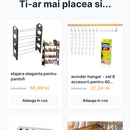
Ti-ar mai placea si...
etajera eleganta pentru
wonder hanger - set 8
pantofi
accesorii pentru 40
umerase
66,99
lei
22,24
lei
99,03
lei
55,63
lei
Adauga in cos
Adauga in cos