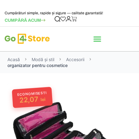
Cumpărături simple, rapide și sigure — calitate garantată!
CUMPĂRĂ ACUM
Acasă
Modă și stil
Accesorii
organizator pentru cosmetice
ECONOMISESTI
22,07
lei