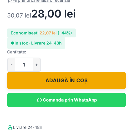
Fii primul care lasa o recenzie
28,00
lei
50,07
lei
Economisesti
22,07
lei
(-44%)
●
In stoc · Livrare 24-48h
Cantitate:
ADAUGĂ ÎN COȘ
Comanda prin WhatsApp
Livrare 24-48h