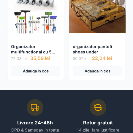
Organizator
organizator pantofi
multifunctional cu 5
shoes under
Carlige si 4 Locasuri
35,59
lei
22,24
lei
72,33
lei
50,07
lei
Adauga in cos
Adauga in cos
Livrare 24-48h
Retur gratuit
DPD & Sameday in toata
14 zile, fara justificare