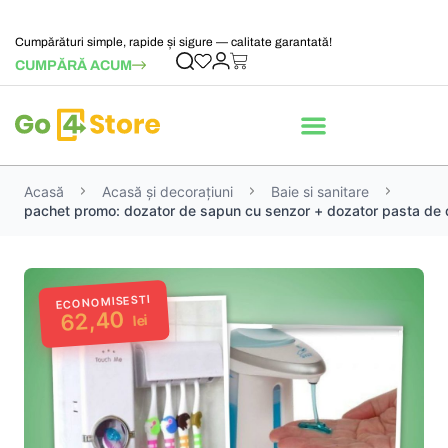
Cumpărături simple, rapide și sigure — calitate garantată!
CUMPĂRĂ ACUM
Acasă
Acasă și decorațiuni
Baie si sanitare
pachet promo: dozator de sapun cu senzor + dozator pasta de di
ECONOMISESTI
62,40
lei