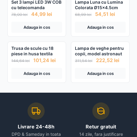
Set 3 lampi LED 3W COB
Lampa Luna cu Lumina
cu telecomanda
Colorata Ø15x4.5cm
44,99
lei
54,51
lei
78,00
lei
68,99
lei
Adauga in cos
Adauga in cos
Trusa de scule cu 18
Lampa de veghe pentru
piese in husa textila
copii, model astronaut
101,24
lei
222,52
lei
144,64
lei
311,54
lei
Adauga in cos
Adauga in cos
Livrare 24-48h
Retur gratuit
DPD & Sameday in toata
14 zile, fara justificare