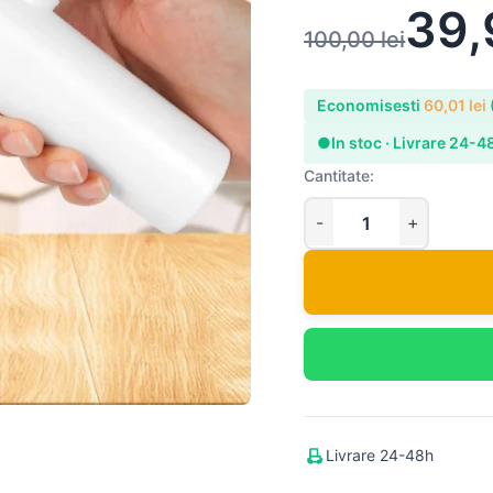
39
100,00
lei
Economisesti
60,01
lei
●
In stoc · Livrare 24-4
Cantitate:
Livrare 24-48h