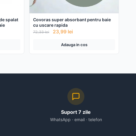
de spalat
Covoras super absorbant pentru baie
aie
cu uscare rapida
23,99
lei
72,33
lei
Adauga in cos
Suport 7 zile
WhatsApp · email · telefon