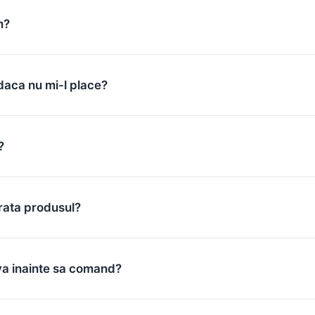
m?
daca nu mi-l place?
?
rata produsul?
va inainte sa comand?