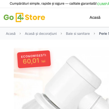
Cumpărături simple, rapide și sigure — calitate garantată!
CUMPĂ
Acasă
Acasă
Acasă și decorațiuni
Baie si sanitare
Perie 
ECONOMISESTI
60,01
lei