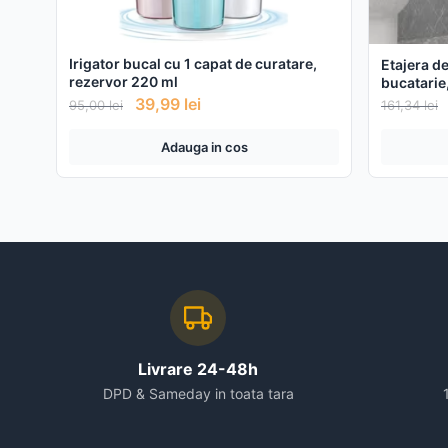
Irigator bucal cu 1 capat de curatare,
Etajera de
rezervor 220 ml
bucatarie
39,99
lei
95,00
lei
161,34
lei
Adauga in cos
Livrare 24-48h
DPD & Sameday in toata tara