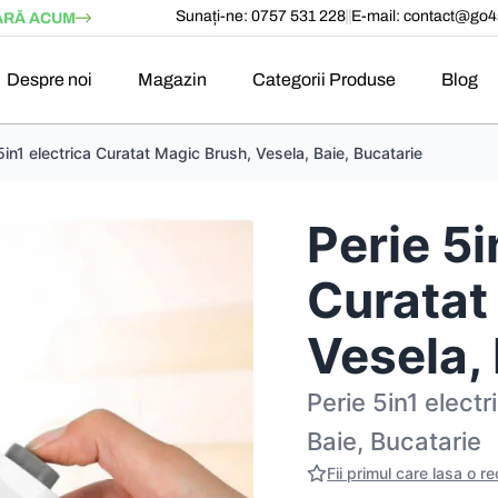
Sunați-ne: 0757 531 228
E-mail:
contact@go4s
RĂ ACUM
Despre noi
Magazin
Categorii Produse
Blog
5in1 electrica Curatat Magic Brush, Vesela, Baie, Bucatarie
Perie 5i
Curatat
Vesela, 
Perie 5in1 elect
Baie, Bucatarie
Fii primul care lasa o r