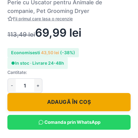
Perie cu Uscator pentru Animale de
companie, Pet Grooming Dryer
Fii primul care lasa o recenzie
69,99
lei
113,49
lei
Economisesti
43,50
lei
(-38%)
●
In stoc · Livrare 24-48h
Cantitate:
ADAUGĂ ÎN COȘ
Comanda prin WhatsApp