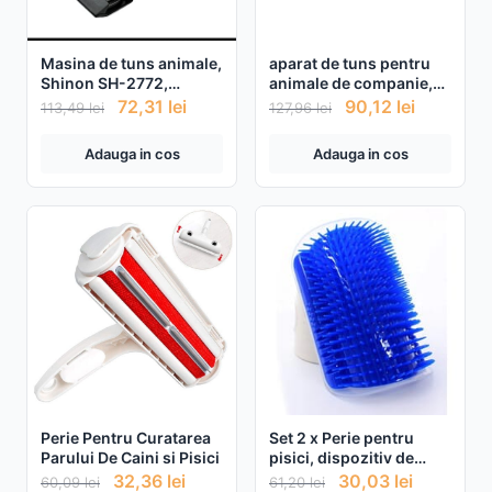
Masina de tuns animale,
aparat de tuns pentru
Shinon SH-2772,
animale de companie,
acumulator, incarcare
10 w, verde
72,31
lei
90,12
lei
113,49
lei
127,96
lei
USB, accesorii
Adauga in cos
Adauga in cos
Perie Pentru Curatarea
Set 2 x Perie pentru
Parului De Caini si Pisici
pisici, dispozitiv de
îndepărtare a părului,
32,36
lei
30,03
lei
60,09
lei
61,20
lei