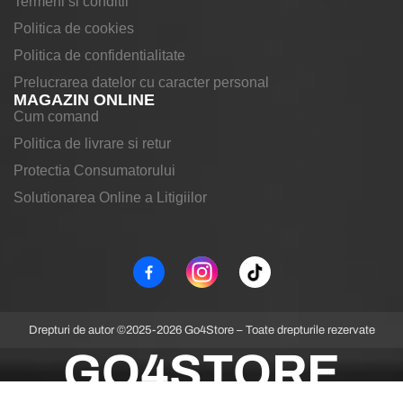
Termeni si conditii
Politica de cookies
Politica de confidentialitate
Prelucrarea datelor cu caracter personal
MAGAZIN ONLINE
Cum comand
Politica de livrare si retur
Protectia Consumatorului
Solutionarea Online a Litigiilor
Drepturi de autor ©2025-2026 Go4Store – Toate drepturile rezervate
GO4STORE