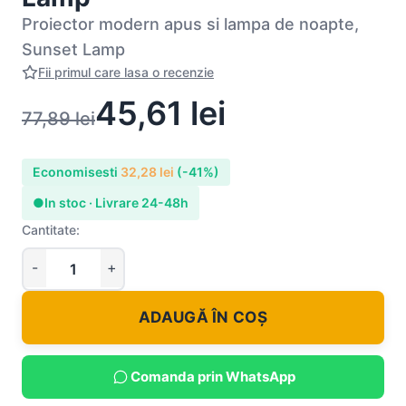
Proiector modern apus si lampa de noapte,
Sunset Lamp
Fii primul care lasa o recenzie
45,61
lei
77,89
lei
Economisesti
32,28
lei
(-41%)
●
In stoc · Livrare 24-48h
Cantitate:
ADAUGĂ ÎN COȘ
Comanda prin WhatsApp