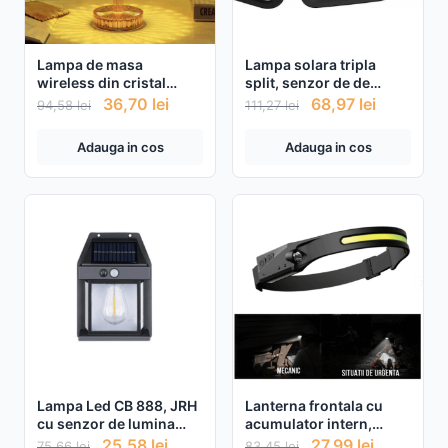
Lampa de masa
Lampa solara tripla
wireless din cristal
split, senzor de de
acrilic cu touch si
miscare, 15 W, IP65,
36,70
lei
68,97
lei
94,58
lei
111,27
lei
incarcare prin USB
1200 mAh
Adauga in cos
Adauga in cos
Lampa Led CB 888, JRH
Lanterna frontala cu
cu senzor de lumina
acumulator intern,
pentru perete putere
SENZOR de miscare,
25,58
lei
27,99
lei
75,66
lei
83,45
lei