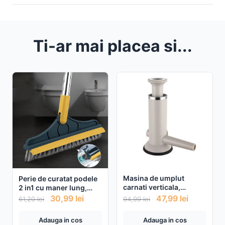
Ti-ar mai placea si...
Masina de umplut
Perie de curatat podele
carnati verticala,
2 in1 cu maner lung,
manuala
racleta si perie
30,99
lei
47,99
lei
61,20
lei
94,99
lei
ajustabila in forma de V
Adauga in cos
Adauga in cos