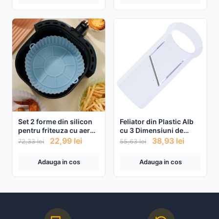
Set 2 forme din silicon
Feliator din Plastic Alb
pentru friteuza cu aer
cu 3 Dimensiuni de
cald
Taiere pentru Legume si
22,99
lei
38,93
lei
72,33
lei
55,63
lei
Fructe
Adauga in cos
Adauga in cos