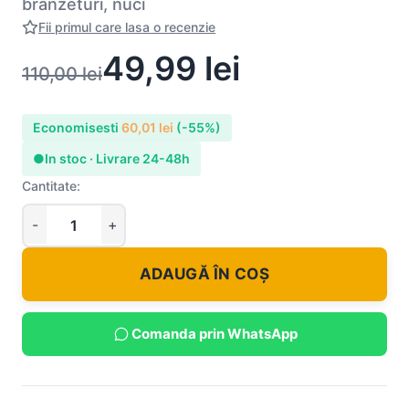
branzeturi, nuci
Fii primul care lasa o recenzie
49,99
lei
110,00
lei
Economisesti
60,01
lei
(-55%)
●
In stoc · Livrare 24-48h
Cantitate:
ADAUGĂ ÎN COȘ
Comanda prin WhatsApp