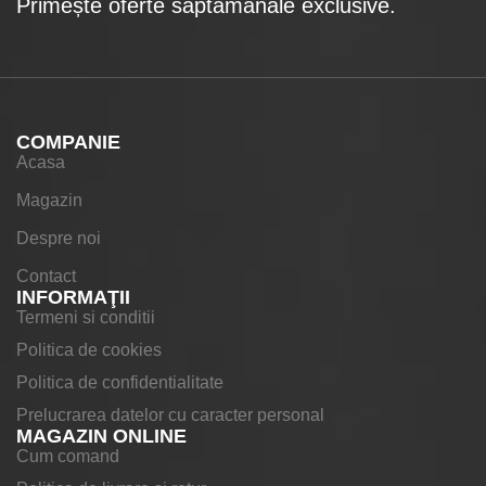
Primește oferte săptămânale exclusive.
COMPANIE
Acasa
Magazin
Despre noi
Contact
INFORMAŢII
Termeni si conditii
Politica de cookies
Politica de confidentialitate
Prelucrarea datelor cu caracter personal
MAGAZIN ONLINE
Cum comand