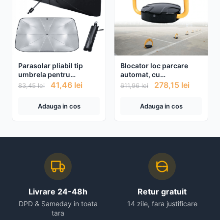
Parasolar pliabil tip
Blocator loc parcare
umbrela pentru
automat, cu
parbrizul masinii
telecomanda si alarma,
41,46
lei
278,15
lei
83,45
lei
611,96
lei
suporta 2 tone,
Galben/Negru
Adauga in cos
Adauga in cos
Livrare 24-48h
Retur gratuit
DPD & Sameday in toata
14 zile, fara justificare
tara