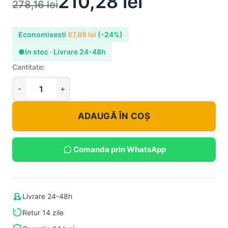
210,28
lei
278,16
lei
Economisesti
67,88
lei
(-24%)
●
In stoc · Livrare 24-48h
Cantitate:
ADAUGĂ ÎN COȘ
Comanda prin WhatsApp
Livrare 24-48h
Retur 14 zile