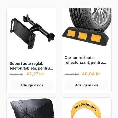
Opritor roti auto
reflectorizant, pentru
Suport auto reglabil
locul de parcare sau
telefon/tableta, pentru
blocare roti
tetiera
42,27
lei
40,04
lei
61,20
lei
94,58
lei
Adauga in cos
Adauga in cos