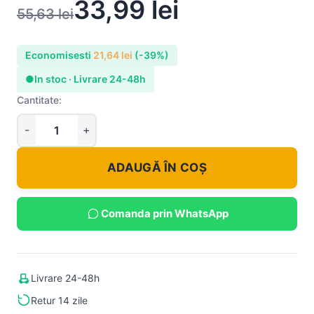
33,99
lei
55,63
lei
Economisesti
21,64
lei
(-39%)
●
In stoc · Livrare 24-48h
Cantitate:
ADAUGĂ ÎN COȘ
Comanda prin WhatsApp
Livrare 24-48h
Retur 14 zile