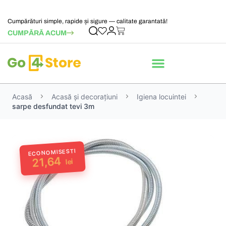
Cumpărături simple, rapide și sigure — calitate garantată!
CUMPĂRĂ ACUM
Acasă
Acasă și decorațiuni
Igiena locuintei
sarpe desfundat tevi 3m
ECONOMISESTI
21,64
lei