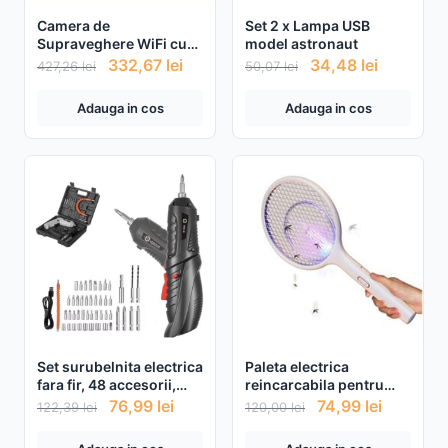
Camera de
Set 2 x Lampa USB
Supraveghere WiFi cu
model astronaut
panou Solar, 4MP +
332,67
lei
34,48
lei
427,26
lei
50,07
lei
Card de memorie 32gb
CADOU
Adauga in cos
Adauga in cos
Set surubelnita electrica
Paleta electrica
fara fir, 48 accesorii,
reincarcabila pentru
baterie reincarcabila
tantari si insecte
76,99
lei
74,99
lei
122,39
lei
120,00
lei