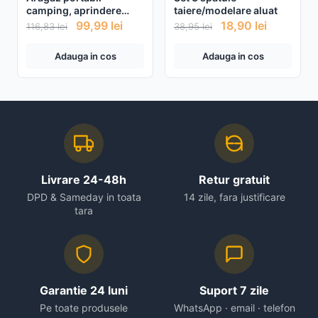
camping, aprindere
taiere/modelare aluat
automata, dubla
99,99
lei
18,90
lei
116,83
lei
38,95
lei
alimentare butelie sau
cartus gaz
Adauga in cos
Adauga in cos
Livrare 24-48h
Retur gratuit
DPD & Sameday in toata
14 zile, fara justificare
tara
Garantie 24 luni
Suport 7 zile
Pe toate produsele
WhatsApp · email · telefon