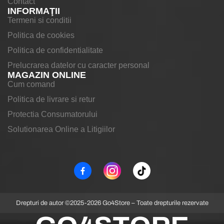
Contact
INFORMAŢII
Termeni si conditii
Politica de cookies
Politica de confidentialitate
Prelucrarea datelor cu caracter personal
MAGAZIN ONLINE
Cum comand
Politica de livrare si retur
Protectia Consumatorului
Solutionarea Online a Litigiilor
Drepturi de autor ©2025-2026 Go4Store – Toate drepturile rezervate