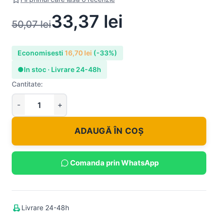
33,37
lei
50,07
lei
Economisesti
16,70
lei
(-33%)
●
In stoc · Livrare 24-48h
Cantitate:
ADAUGĂ ÎN COȘ
Comanda prin WhatsApp
Livrare 24-48h