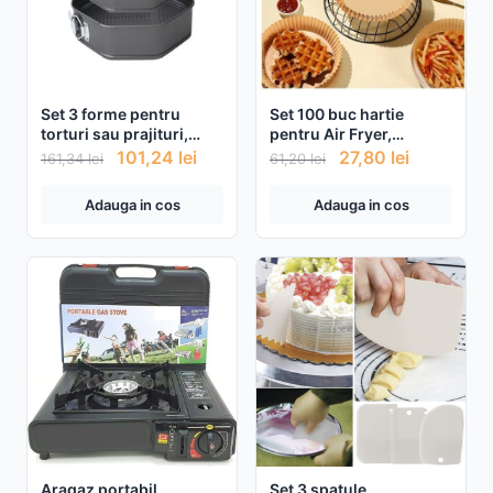
Set 3 forme pentru
Set 100 buc hartie
torturi sau prajituri,
pentru Air Fryer,
forma octogonala
universale
101,24
lei
27,80
lei
161,34
lei
61,20
lei
Adauga in cos
Adauga in cos
Aragaz portabil
Set 3 spatule