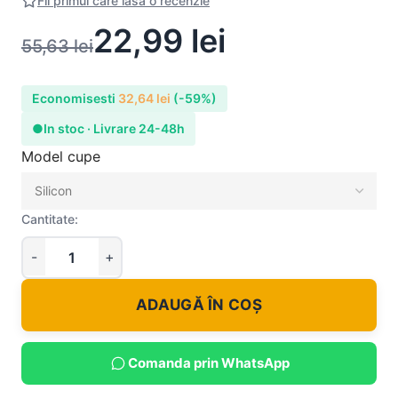
Fii primul care lasa o recenzie
22,99
lei
55,63
lei
Economisesti
32,64
lei
(-59%)
●
In stoc · Livrare 24-48h
Model cupe
Cantitate:
ADAUGĂ ÎN COȘ
Comanda prin WhatsApp