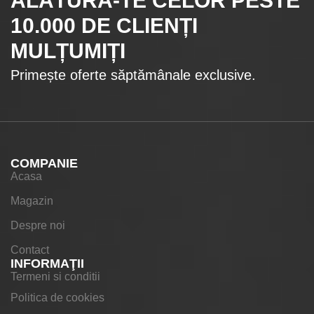
ALĂTURĂ-TE CELOR
PESTE
10.000
DE CLIENȚI
MULȚUMIȚI
Primește oferte săptămânale exclusive.
COMPANIE
Acasa
Magazin
Despre noi
Contact
INFORMAŢII
Termeni si conditii
Politica de cookies