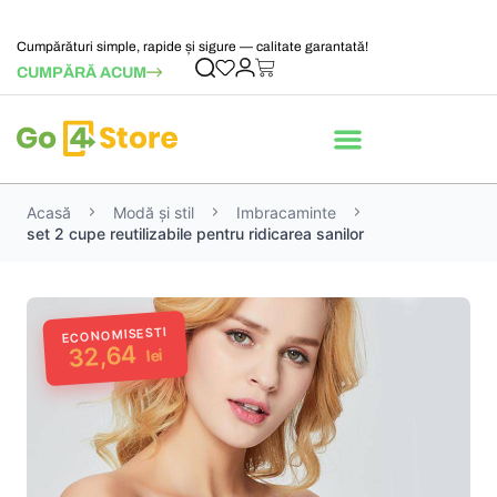
Cumpărături simple, rapide și sigure — calitate garantată!
CUMPĂRĂ ACUM
Acasă
Modă și stil
Imbracaminte
set 2 cupe reutilizabile pentru ridicarea sanilor
ECONOMISESTI
32,64
lei