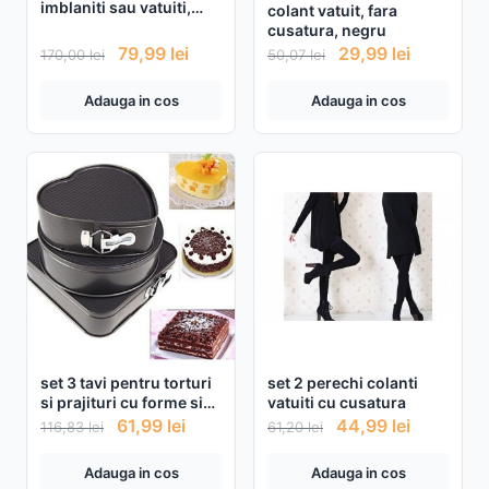
imblaniti sau vatuiti,
colant vatuit, fara
piele ecologica
cusatura, negru
79,99
lei
29,99
lei
170,00
lei
50,07
lei
Adauga in cos
Adauga in cos
set 3 tavi pentru torturi
set 2 perechi colanti
si prajituri cu forme si
vatuiti cu cusatura
diametre diferite
61,99
lei
44,99
lei
116,83
lei
61,20
lei
Adauga in cos
Adauga in cos