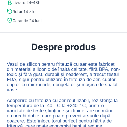
Livrare 24-48h
Retur 14 zile
Garantie 24 luni
Despre produs
Vasul de silicon pentru friteuză cu aer este fabricat
din material siliconic de înaltă calitate, fără BPA, non-
toxic și fără gust, durabil și neaderent, a trecut testul
FDA, sigur pentru utilizare în friteuză de aer, cuptor,
cuptor cu microunde, congelator și mașină de spălat
vase.
Acoperire cu friteuză cu aer reutilizabil, rezistență la
temperatură de la -40 ° C la +240 ° C, printr-o
varietate de teste științifice și clinice, are un mâner
cu urechi duble, care poate preveni arsurile după
coacere. Este înlocuitorul perfect pentru hârtia de
friteuză, care poate economisi bani și reduce