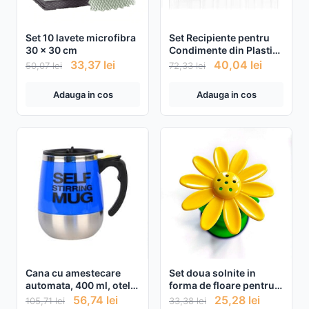
Set 10 lavete microfibra
Set Recipiente pentru
30 x 30 cm
Condimente din Plastic
Transparente Capac Gri
33,37
lei
40,04
lei
50,07
lei
72,33
lei
- 6buc
Adauga in cos
Adauga in cos
Cana cu amestecare
Set doua solnite in
automata, 400 ml, otel
forma de floare pentru
inoxidabil
sare si piper
56,74
lei
25,28
lei
105,71
lei
33,38
lei