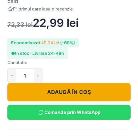
cald
Fii primul care lasa o recenzie
22,99
lei
72,33
lei
Economisesti
49,34
lei
(-68%)
●
In stoc · Livrare 24-48h
Cantitate:
ADAUGĂ ÎN COȘ
Comanda prin WhatsApp