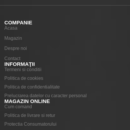
COMPANIE
Acasa
Magazin
Despre noi
Contact
INFORMAŢII
Termeni si conditii
Politica de cookies
Politica de confidentialitate
Prelucrarea datelor cu caracter personal
MAGAZIN ONLINE
Cum comand
Politica de livrare si retur
Protectia Consumatorului