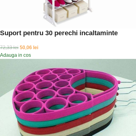
Suport pentru 30 perechi incaltaminte
72,33
lei
50,06
lei
Adauga in cos