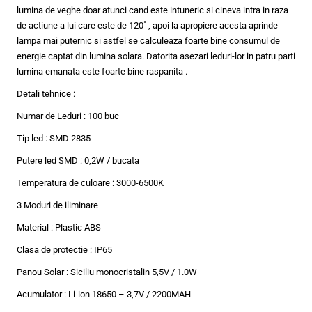
lumina de veghe doar atunci cand este intuneric si cineva intra in raza
de actiune a lui care este de 120˚ , apoi la apropiere acesta aprinde
lampa mai puternic si astfel se calculeaza foarte bine consumul de
energie captat din lumina solara. Datorita asezari leduri-lor in patru parti
lumina emanata este foarte bine raspanita .
Detali tehnice :
Numar de Leduri : 100 buc
Tip led : SMD 2835
Putere led SMD : 0,2W / bucata
Temperatura de culoare : 3000-6500K
3 Moduri de iliminare
Material : Plastic ABS
Clasa de protectie : IP65
Panou Solar : Siciliu monocristalin 5,5V / 1.0W
Acumulator : Li-ion 18650 – 3,7V / 2200MAH