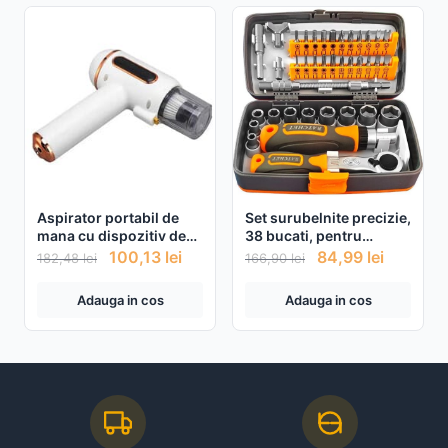
Aspirator portabil de
Set surubelnite precizie,
mana cu dispozitiv de
38 bucati, pentru
indepartare a
computer/ceas/telefon
100,13
lei
84,99
lei
182,48
lei
166,90
lei
acarienilor cu lampa UV
Alb
Adauga in cos
Adauga in cos