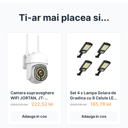
Ti-ar mai placea si...
Camera supraveghere
Set 4 x Lampa Solara de
WIFI JORTAN, JT-
Gradina cu 8 Celule LED
8161QJ, IP66, HD
COB, Senzor de miscare
222,52
lei
165,78
lei
283,73
lei
209,18
lei
wireless, 2 MP, 1920 X
si Telecomanda
1080 pixeli + Card 32gb
Adauga in cos
Adauga in cos