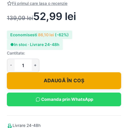
Fii primul care lasa o recenzie
52,99
lei
139,09
lei
Economisesti
86,10
lei
(-62%)
●
In stoc · Livrare 24-48h
Cantitate:
ADAUGĂ ÎN COȘ
Comanda prin WhatsApp
Livrare 24-48h