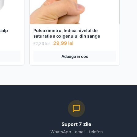
Pulsoximetru, Indica nivelul de
calp
saturatie a oxigenului din sange
29,99
lei
72,33
lei
Adauga in cos
Suport 7 zile
WhatsApp · email · telefon