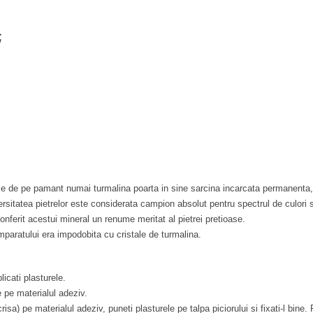
;
ale de pe pamant numai turmalina poarta in sine sarcina incarcata permanenta,
ersitatea pietrelor este considerata campion absolut pentru spectrul de culori s
conferit acestui mineral un renume meritat al pietrei pretioase.
mparatului era impodobita cu cristale de turmalina.
licati plasturele.
e pe materialul adeziv.
crisa) pe materialul adeziv, puneti plasturele pe talpa piciorului si fixati-l bine