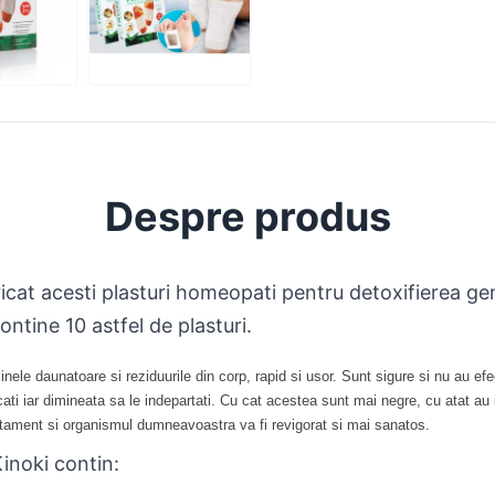
Despre produs
icat acesti plasturi homeopati pentru detoxifierea ge
ontine 10 astfel de plasturi.
ele daunatoare si reziduurile din corp, rapid si usor. Sunt sigure si nu au ef
ulcati iar dimineata sa le indepartati. Cu cat acestea sunt mai negre, cu atat au
atament si organismul dumneavoastra va fi revigorat si mai sanatos.
inoki contin: