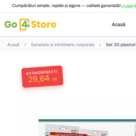
Cumpărături simple, rapide și sigure — calitate garantată!
CUMPĂ
Acasă
Acasă
Sanatate si intretinere corporala
Set 30 plasturi
ECONOMISESTI
29,64
lei