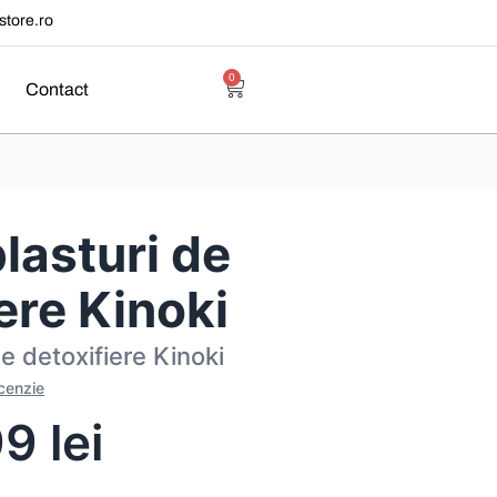
tore.ro
0
Contact
lasturi de
ere Kinoki
de detoxifiere Kinoki
ecenzie
99
lei