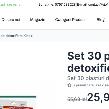
Sunați-ne: 0757 531 228
E-mail:
contact@go4s
RĂ ACUM
Despre noi
Magazin
Categorii Produse
Blog
 de detoxifiere Kinoki
Set 30 p
detoxifi
Set 30 plasturi 
Fii primul care lasa o r
25,
55,63
lei