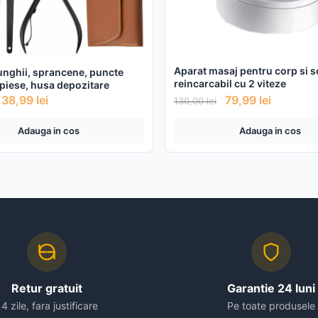
Aparat masaj pentru corp si s
unghii, sprancene, puncte
reincarcabil cu 2 viteze
 piese, husa depozitare
38,99
lei
79,99
lei
130,00
lei
Adauga in cos
Adauga in cos
Retur gratuit
Garantie 24 luni
14 zile, fara justificare
Pe toate produsele