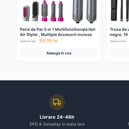
Perie de Par 5 in 1 Multifunctionala Hot
Trusa de 
Air Styler , Multiple Accesorii incluse
negre, 16
99,99
lei
159,11
lei
105,71
lei
Adauga in cos
Livrare 24-48h
DPD & Sameday in toata tara