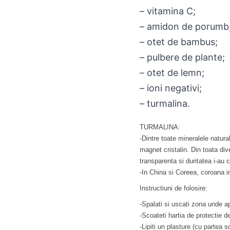
– vitamina C;
– amidon de porumb
– otet de bambus;
– pulbere de plante;
– otet de lemn;
– ioni negativi;
– turmalina.
TURMALINA:
-Dintre toate mineralele natur
magnet cristalin. Din toata div
transparenta si duritatea i-au 
-In China si Coreea, coroana i
Instructiuni de folosire:
-Spalati si uscati zona unde ap
-Scoateti hartia de protectie d
-Lipiti un plasture (cu partea s