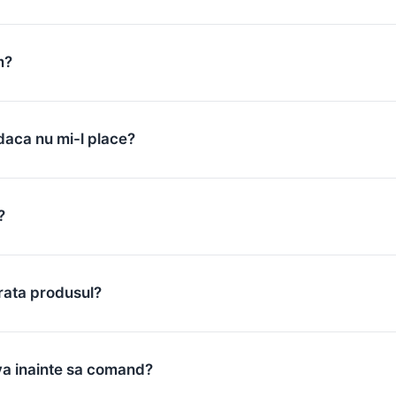
m?
daca nu mi-l place?
?
rata produsul?
va inainte sa comand?