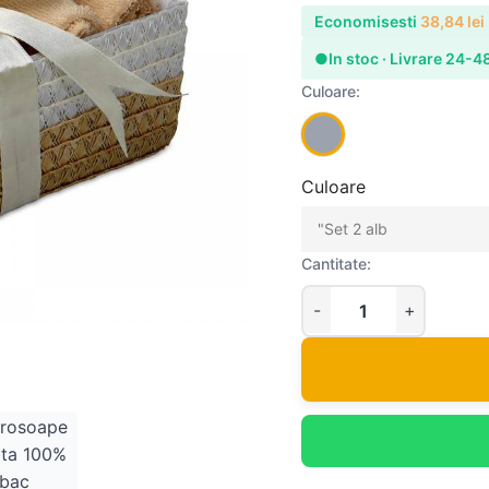
Economisesti
38,84
lei
●
In stoc · Livrare 24-4
Culoare:
Culoare
Cantitate: