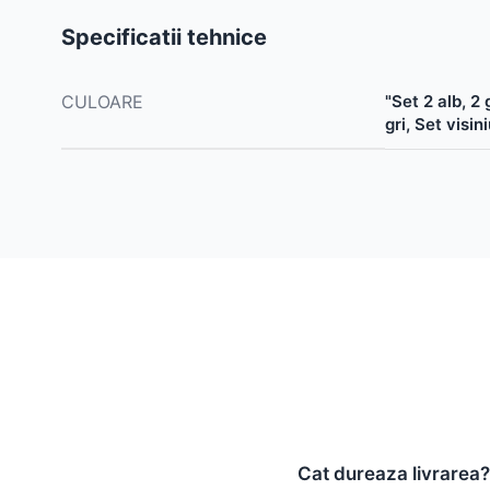
Specificatii tehnice
CULOARE
"Set 2 alb, 2 g
gri, Set visin
Cat dureaza livrarea?