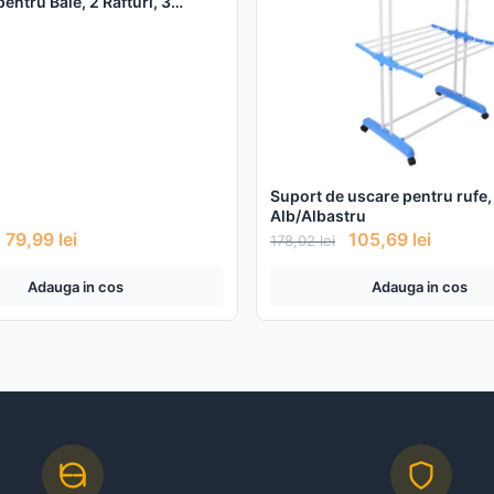
entru Baie, 2 Rafturi, 3
dru de Otel Inoxidabil, 97 x 28
Negru
Suport de uscare pentru rufe,
Alb/Albastru
79,99
lei
105,69
lei
178,02
lei
Adauga in cos
Adauga in cos