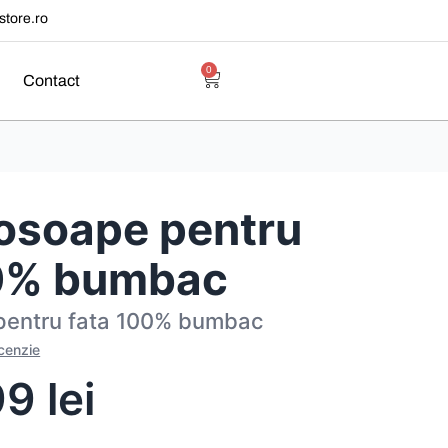
tore.ro
0
Contact
rosoape pentru
00% bumbac
 pentru fata 100% bumbac
ecenzie
99
lei