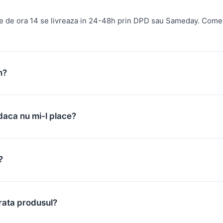
te de ora 14 se livreaza in 24-48h prin DPD sau Sameday. Come
m?
daca nu mi-l place?
?
rata produsul?