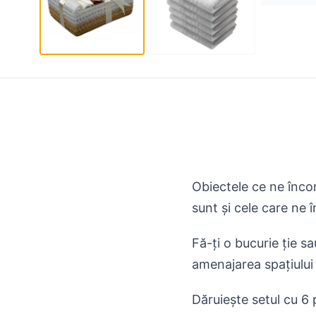
Obiectele ce ne încon
sunt și cele care ne 
Fă-ți o bucurie ție s
amenajarea spațiului 
Dăruiește setul cu 6