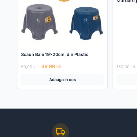
Murdare,p
Cosuri,Ca
x 57 cm, 
Scaun Baie 19x20cm, din Plastic
39,99
lei
50,00
lei
150,00
lei
Adauga in cos