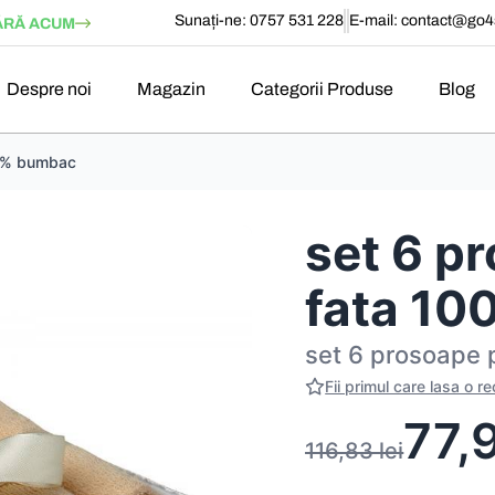
Sunați-ne: 0757 531 228
E-mail:
contact@go4s
RĂ ACUM
Despre noi
Magazin
Categorii Produse
Blog
00% bumbac
set 6 p
fata 1
set 6 prosoape
Fii primul care lasa o r
77,
116,83
lei