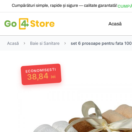
Cumpărături simple, rapide și sigure — calitate garantată!
CUMPĂ
Acasă
Acasă
Baie si Sanitare
set 6 prosoape pentru fata 1
ECONOMISESTI
38,84
lei