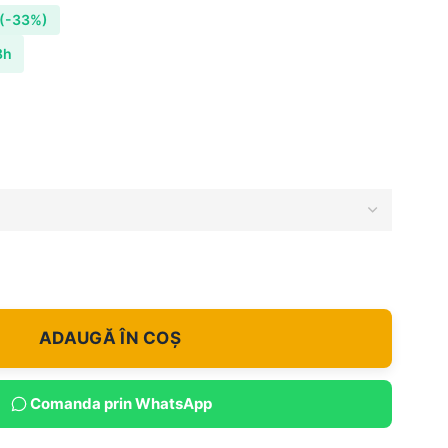
(-33%)
8h
ADAUGĂ ÎN COȘ
Comanda prin WhatsApp