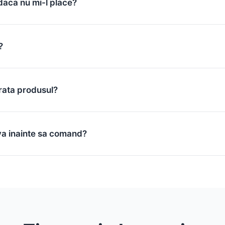
daca nu mi-l place?
?
rata produsul?
va inainte sa comand?