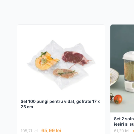
Set 100 pungi pentru vidat, gofrate 17 x
25 cm
Set 2 soln
iesiri si 
65,99
lei
105,71
lei
61,20
lei