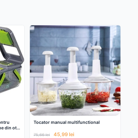
entru
Tocator manual multifunctional
me din otel
45,99
lei
75,66
lei