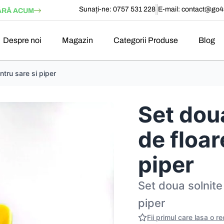
Sunați-ne: 0757 531 228
E-mail:
contact@go4s
RĂ ACUM
Despre noi
Magazin
Categorii Produse
Blog
ntru sare si piper
Set doua
de floar
piper
Set doua solnite
piper
Fii primul care lasa o r