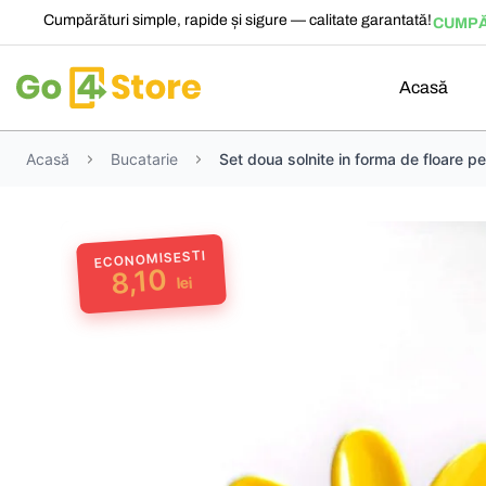
Cumpărături simple, rapide și sigure — calitate garantată!
CUMPĂ
Acasă
Acasă
Bucatarie
Set doua solnite in forma de floare pe
ECONOMISESTI
8,10
lei