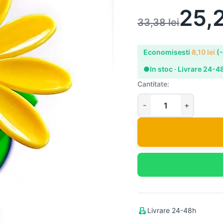
25,
33,38
lei
Economisesti
8,10
lei
(
●
In stoc · Livrare 24-4
Cantitate:
Livrare 24-48h