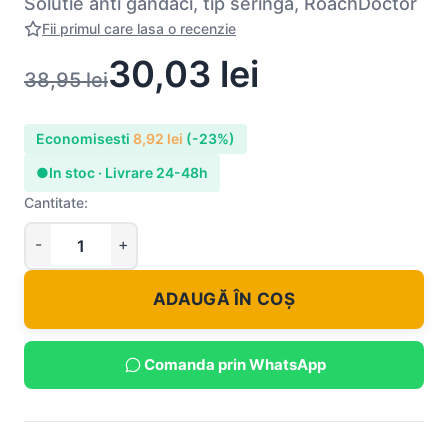
Solutie anti gandaci, tip seringa, RoachDoctor
Fii primul care lasa o recenzie
30,03
lei
38,95
lei
Economisesti
8,92
lei
(-23%)
●
In stoc · Livrare 24-48h
Cantitate:
ADAUGĂ ÎN COȘ
Comanda prin WhatsApp