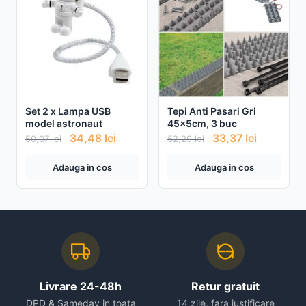
Set 2 x Lampa USB
Tepi Anti Pasari Gri
model astronaut
45x5cm, 3 buc
34,48
lei
33,37
lei
50,07
lei
52,29
lei
Adauga in cos
Adauga in cos
Livrare 24-48h
Retur gratuit
DPD & Sameday in toata
14 zile, fara justificare