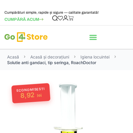
Cumpărături simple, rapide și sigure — calitate garantată!
CUMPĂRĂ ACUM
Acasă
Acasă și decorațiuni
Igiena locuintei
Solutie anti gandaci, tip seringa, RoachDoctor
ECONOMISESTI
8,92
lei