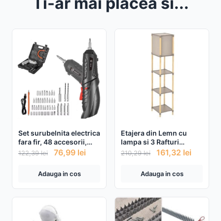
Ti-ar mai placea si...
Set surubelnita electrica
Etajera din Lemn cu
fara fir, 48 accesorii,
lampa si 3 Rafturi
baterie reincarcabila
29x25x133cm
76,99
lei
161,32
lei
122,39
lei
210,29
lei
Adauga in cos
Adauga in cos