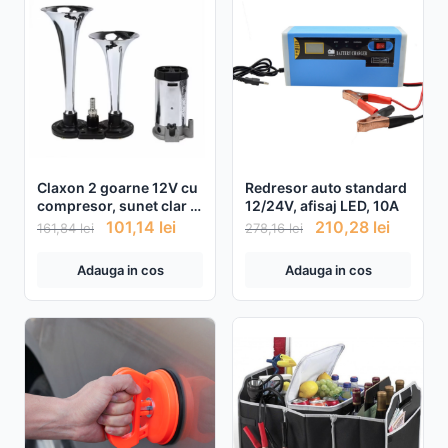
Claxon 2 goarne 12V cu
Redresor auto standard
compresor, sunet clar si
12/24V, afisaj LED, 10A
un suflu puternic
101,14
lei
210,28
lei
161,84
lei
278,16
lei
Adauga in cos
Adauga in cos