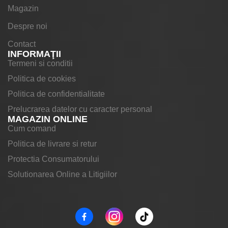
Magazin
Despre noi
Contact
INFORMAŢII
Termeni si conditii
Politica de cookies
Politica de confidentialitate
Prelucrarea datelor cu caracter personal
MAGAZIN ONLINE
Cum comand
Politica de livrare si retur
Protectia Consumatorului
Solutionarea Online a Litigiilor