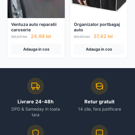
Ventuza auto reparatii
Organizator portbagaj
caroserie
auto
24,99
lei
37,42
lei
50,07
lei
50,07
lei
Adauga in cos
Adauga in cos
Livrare 24-48h
Retur gratuit
DPD & Sameday in toata
14 zile, fara justificare
tara