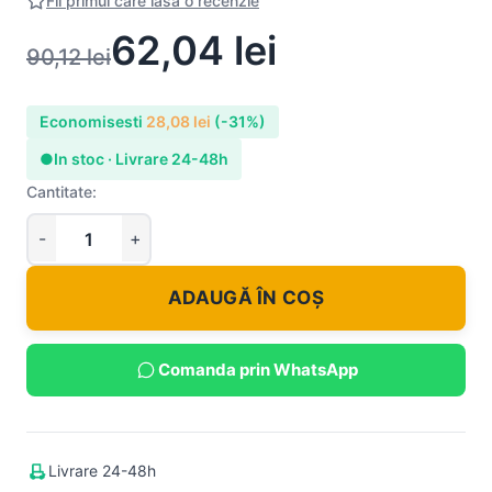
Fii primul care lasa o recenzie
62,04
lei
90,12
lei
Economisesti
28,08
lei
(-31%)
●
In stoc · Livrare 24-48h
Cantitate:
ADAUGĂ ÎN COȘ
Comanda prin WhatsApp
Livrare 24-48h