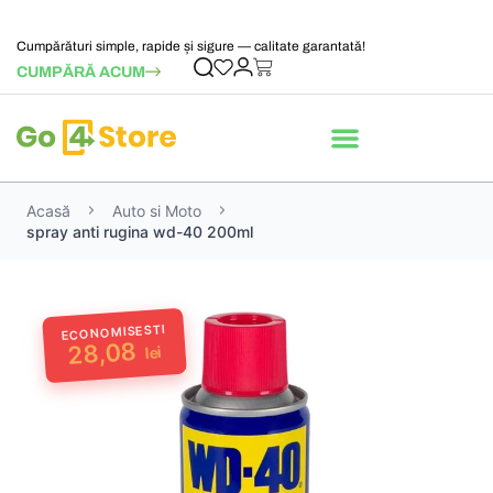
Cumpărături simple, rapide și sigure — calitate garantată!
CUMPĂRĂ ACUM
Acasă
Auto si Moto
spray anti rugina wd-40 200ml
ECONOMISESTI
28,08
lei