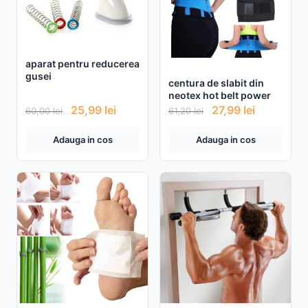
aparat pentru reducerea
gusei
centura de slabit din
neotex hot belt power
25,99
lei
27,99
lei
60,00
lei
61,20
lei
Adauga in cos
Adauga in cos