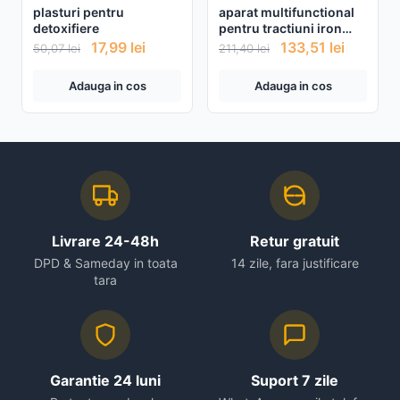
plasturi pentru
aparat multifunctional
detoxifiere
pentru tractiuni iron
gym
17,99
lei
133,51
lei
50,07
lei
211,40
lei
Adauga in cos
Adauga in cos
Livrare 24-48h
Retur gratuit
DPD & Sameday in toata
14 zile, fara justificare
tara
Garantie 24 luni
Suport 7 zile