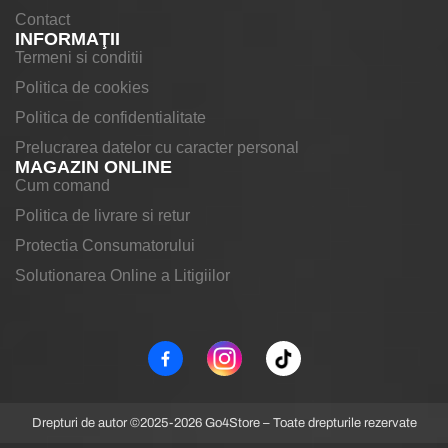
Contact
INFORMAŢII
Termeni si conditii
Politica de cookies
Politica de confidentialitate
Prelucrarea datelor cu caracter personal
MAGAZIN ONLINE
Cum comand
Politica de livrare si retur
Protectia Consumatorului
Solutionarea Online a Litigiilor
Drepturi de autor ©2025-2026 Go4Store – Toate drepturile rezervate