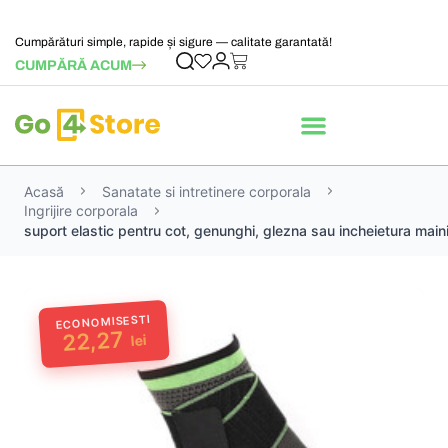
Cumpărături simple, rapide și sigure — calitate garantată!
CUMPĂRĂ ACUM
Acasă
Sanatate si intretinere corporala
Ingrijire corporala
suport elastic pentru cot, genunghi, glezna sau incheietura maini
ECONOMISESTI
22,27
lei