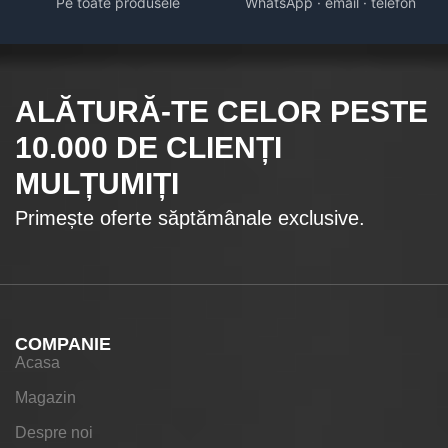
Pe toate produsele
WhatsApp · email · telefon
ALĂTURĂ-TE CELOR
PESTE
10.000
DE CLIENȚI
MULȚUMIȚI
Primește oferte săptămânale exclusive.
COMPANIE
Acasa
Magazin
Despre noi