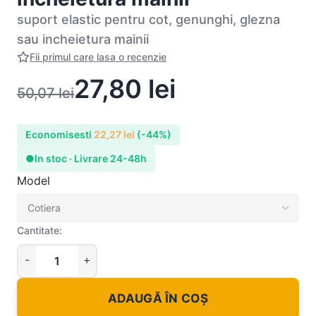
suport elastic pentru cot, genunghi, glezna
sau incheietura mainii
Fii primul care lasa o recenzie
27,80
lei
50,07
lei
Economisesti
22,27
lei
(-44%)
●
In stoc · Livrare 24-48h
Model
Cantitate:
ADAUGĂ ÎN COȘ