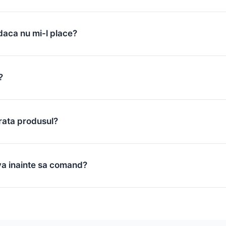
daca nu mi-l place?
?
rata produsul?
va inainte sa comand?