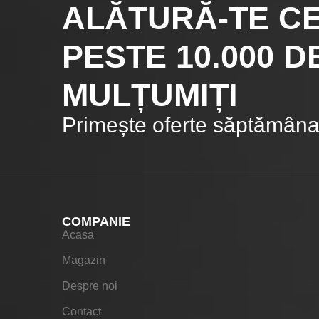
ALĂTURĂ-TE C
PESTE 10.000
DE
MULȚUMIȚI
Primește oferte săptămânal
COMPANIE
Acasa
Magazin
Despre noi
Contact