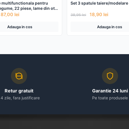
 multifunctionala pentru
Set 3 spatule taiere/modelare
legume, 22 piese, lame din otel
l
87,00
lei
18,90
lei
38,95
lei
Adauga in cos
Adauga in cos
Retur gratuit
Garantie 24 luni
14 zile, fara justificare
Pe toate produsele