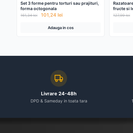
Set 3 forme pentru torturi sau prajituri,
Razatoare
forma octogonala
fructe si 
inoxidabi
101,24
lei
161,34
lei
127,99
lei
Adauga in cos
Livrare 24-48h
DPD & Sameday in toata tara