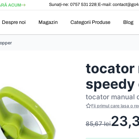
Sunați-ne: 0757 531 228
E-mail:
contact@go4s
RĂ ACUM
Despre noi
Magazin
Categorii Produse
Blog
hopper
tocator
speedy
tocator manual
Fii primul care lasa o r
23,
85,67
lei