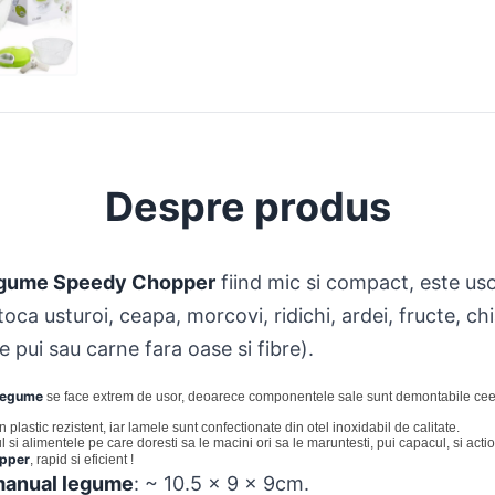
Despre produs
egume Speedy Chopper
fiind mic si compact, este usor
toca usturoi, ceapa, morcovi, ridichi, ardei, fructe, ch
e pui sau carne fara oase si fibre).
 legume
se face extrem de usor, deoarece componentele sale sunt demontabile ceea 
n plastic rezistent, iar lamele sunt confectionate din otel inoxidabil de calitate.
ul si alimentele pe care doresti sa le macini ori sa le maruntesti, pui capacul, si actio
opper
, rapid si eficient !
manual legume
: ~ 10.5 x 9 x 9cm.