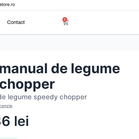
tore.ro
0
Contact
 manual de legume
 chopper
 de legume speedy chopper
ecenzie
36
lei