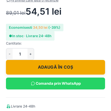
Fii primul care lasa o recenzie
54,51
lei
89,01
lei
Economisesti
34,50
lei
(-39%)
●
In stoc · Livrare 24-48h
Cantitate:
ADAUGĂ ÎN COȘ
Comanda prin WhatsApp
Livrare 24-48h