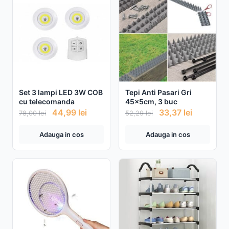
Set 3 lampi LED 3W COB
Tepi Anti Pasari Gri
cu telecomanda
45x5cm, 3 buc
44,99
lei
33,37
lei
78,00
lei
52,29
lei
Adauga in cos
Adauga in cos