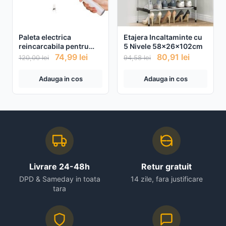
Paleta electrica
Etajera Incaltaminte cu
reincarcabila pentru
5 Nivele 58x26x102cm
tantari si insecte
74,99
lei
80,91
lei
120,00
lei
94,58
lei
Adauga in cos
Adauga in cos
Livrare 24-48h
Retur gratuit
DPD & Sameday in toata
14 zile, fara justificare
tara