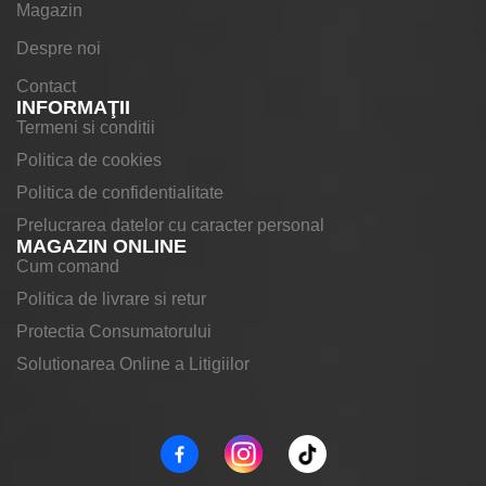
Magazin
Despre noi
Contact
INFORMAŢII
Termeni si conditii
Politica de cookies
Politica de confidentialitate
Prelucrarea datelor cu caracter personal
MAGAZIN ONLINE
Cum comand
Politica de livrare si retur
Protectia Consumatorului
Solutionarea Online a Litigiilor