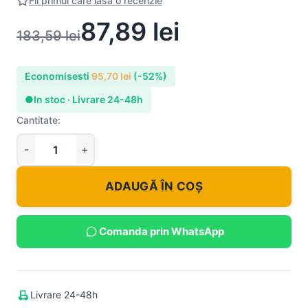
Fii primul care lasa o recenzie
87,89
lei
183,59
lei
Economisesti
95,70
lei
(-52%)
●
In stoc · Livrare 24-48h
Cantitate:
ADAUGĂ ÎN COȘ
Comanda prin WhatsApp
Livrare 24-48h