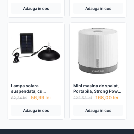
Adauga in cos
Adauga in cos
Lampa solara
Mini masina de spalat,
suspendata, cu
Portabila, Strong Power,
telecomanda, 90 Lm/W
Capacitate 4L
56,99
lei
168,00
lei
82,34
lei
222,53
lei
Adauga in cos
Adauga in cos