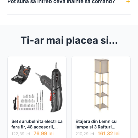
Pot suna sa intreb ceva inainte sa comand?
Ti-ar mai placea si...
Set surubelnita electrica
Etajera din Lemn cu
fara fir, 48 accesorii,
lampa si 3 Rafturi
baterie reincarcabila
29x25x133cm
76,99
lei
161,32
lei
122,39
lei
210,29
lei