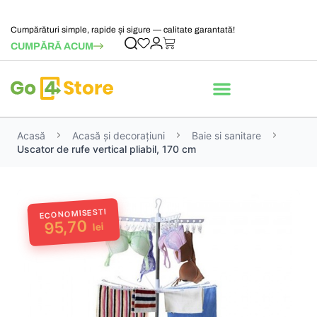
Cumpărături simple, rapide și sigure — calitate garantată!
CUMPĂRĂ ACUM
Acasă
Acasă și decorațiuni
Baie si sanitare
Uscator de rufe vertical pliabil, 170 cm
ECONOMISESTI
95,70
lei