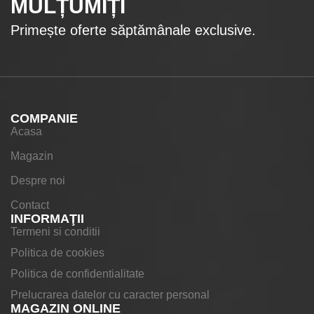
MULȚUMIȚI
Primește oferte săptămânale exclusive.
COMPANIE
Acasa
Magazin
Despre noi
Contact
INFORMAŢII
Termeni si conditii
Politica de cookies
Politica de confidentialitate
Prelucrarea datelor cu caracter personal
MAGAZIN ONLINE