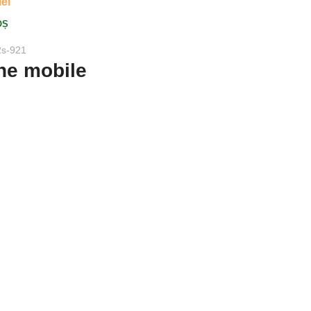
lei
OȘ
2s-921
ne mobile