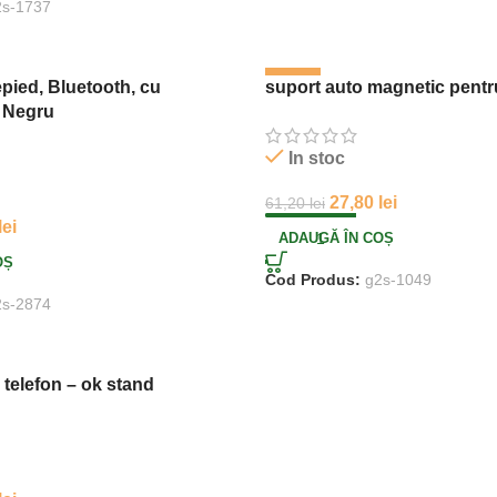
2s-1737
-55%
repied, Bluetooth, cu
suport auto magnetic pentru
 Negru
In stoc
27,80
lei
61,20
lei
lei
ADAUGĂ ÎN COȘ
OȘ
Cod Produs:
g2s-1049
2s-2874
 telefon – ok stand