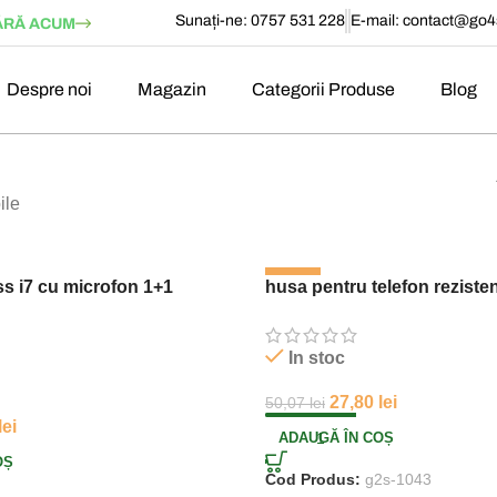
Sunați-ne: 0757 531 228
E-mail:
contact@go4s
RĂ ACUM
Despre noi
Magazin
Categorii Produse
Blog
ile
-44%
s i7 cu microfon 1+1
husa pentru telefon rezisten
In stoc
27,80
lei
50,07
lei
lei
ADAUGĂ ÎN COȘ
OȘ
Cod Produs:
g2s-1043