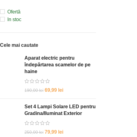
Ofertă
In stoc
Cele mai cautate
Aparat electric pentru
îndepărtarea scamelor de pe
haine
69,99
lei
190,00
lei
Set 4 Lampi Solare LED pentru
Gradina/Iluminat Exterior
79,99
lei
250,00
lei