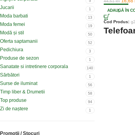
16,68
5
44,51
lei
Jucarii
1
ADAUGĂ ÎN C
Moda barbati
13
Cod Produs:
g
Moda femei
19
Telefoa
Modă și stil
50
Oferta saptamanii
52
Pedichiura
3
Produse de sezon
1
Sanatate si intretinere corporala
140
Sărbători
1
Surse de iluminat
56
Timp liber & Drumetii
58
Top produse
94
Zi de naștere
1
Promotii / Stocuri