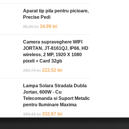
Aparat tip pila pentru picioare,
Precise Pedi
34,99
lei
85,00
lei
Camera supraveghere WIFI
JORTAN, JT-8161QJ, IP66, HD
wireless, 2 MP, 1920 X 1080
pixeli + Card 32gb
222,52
lei
283,73
lei
Lampa Solara Stradala Dubla
Jortan, 600W - Cu
Telecomanda si Suport Metalic
pentru Iluminare Maxima
332,67
lei
389,43
lei