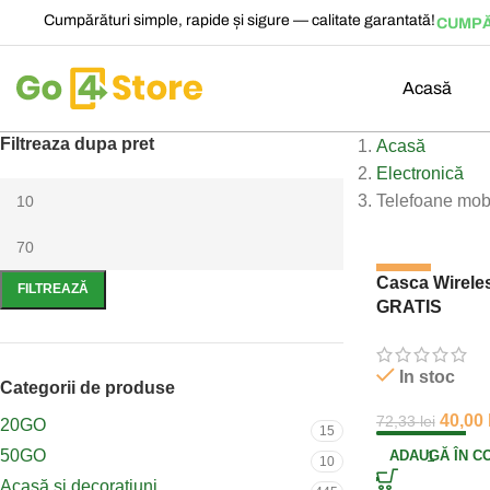
Cumpărături simple, rapide și sigure — calitate garantată!
CUMPĂ
Acasă
Filtreaza dupa pret
Acasă
Electronică
Telefoane mob
-45%
Casca Wireles
FILTREAZĂ
GRATIS
In stoc
Categorii de produse
40,00
72,33
lei
20GO
15
50GO
ADAUGĂ ÎN C
10
Acasă și decorațiuni