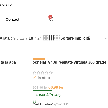
tore.ro
0
Contact
Arată
9
12
18
24
-37%
ta la apa
ochelari vr 3d realitate virtuala 360 grade
In stoc
66,99
lei
105,99
lei
ADAUGĂ ÎN COȘ
Cod Produs:
g2s-1034