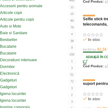
445
Cod Produs:
g
Accesorii pentru animale
12
Articole copii
15
-36%
Selfie stick t
Articole pentru copii
90
telecomanda,
Auto si Moto
79
Baie si Sanitare
4
Bestseller
In stoc
38
Bucatarie
9
41,16
64,53
lei
Bucatarie
192
ADAUGĂ ÎN C
Decoratiuni interioare
1
Cod Produs:
g
Dormitor
3
Electronică
51
Gadgeturi
72
-63%
suport pentru
Gadgeturi
3
Igiena locuintei
2
In stoc
Igiena locuintei
3
Ingrijire corporala