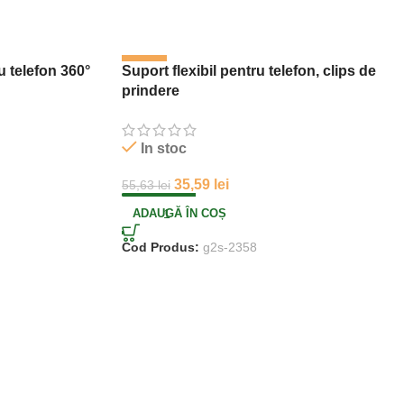
-36%
 telefon 360°
Suport flexibil pentru telefon, clips de
prindere
In stoc
35,59
lei
55,63
lei
ADAUGĂ ÎN COȘ
Cod Produs:
g2s-2358